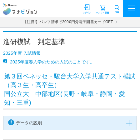
マナビジョン
検索
ログイン
パンフ・願書
【注目!】パンフ請求で2000円分電子図書カードGET
進研模試 判定基準
2025年度 入試情報
2025年度春入学のための入試のことです。
第３回ベネッセ・駿台大学入学共通テスト模試
（高３生・高卒生）
国公立大 中部地区(長野・岐阜・静岡・愛
知・三重)
データの説明