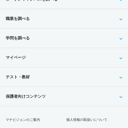
職業を調べる
学問を調べる
マイページ
テスト・教材
保護者向けコンテンツ
マナビジョンのご案内
個人情報の取扱いについて