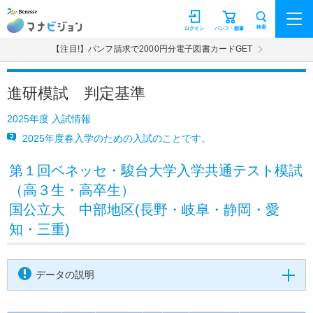
マナビジョン
検索
ログイン
パンフ・願書
【注目!】パンフ請求で2000円分電子図書カードGET
進研模試 判定基準
2025年度 入試情報
2025年度春入学のための入試のことです。
第１回ベネッセ・駿台大学入学共通テスト模試
（高３生・高卒生）
国公立大 中部地区(長野・岐阜・静岡・愛
知・三重)
データの説明