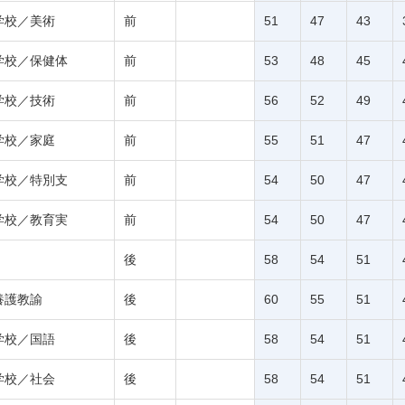
学校／美術
前
51
47
43
学校／保健体
前
53
48
45
学校／技術
前
56
52
49
学校／家庭
前
55
51
47
学校／特別支
前
54
50
47
学校／教育実
前
54
50
47
後
58
54
51
養護教諭
後
60
55
51
学校／国語
後
58
54
51
学校／社会
後
58
54
51