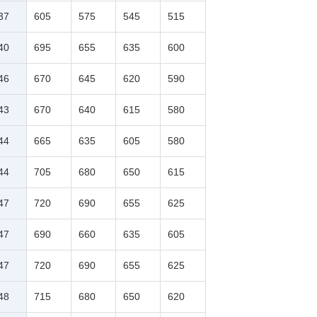
37
605
575
545
515
40
695
655
635
600
46
670
645
620
590
43
670
640
615
580
44
665
635
605
580
44
705
680
650
615
47
720
690
655
625
47
690
660
635
605
47
720
690
655
625
48
715
680
650
620