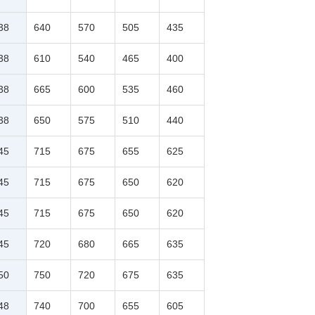
38
640
570
505
435
38
610
540
465
400
38
665
600
535
460
38
650
575
510
440
45
715
675
655
625
45
715
675
650
620
45
715
675
650
620
45
720
680
665
635
50
750
720
675
635
48
740
700
655
605