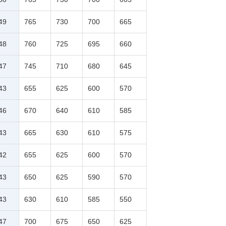
49
765
730
700
665
48
760
725
695
660
47
745
710
680
645
43
655
625
600
570
46
670
640
610
585
43
665
630
610
575
42
655
625
600
570
43
650
625
590
570
43
630
610
585
550
47
700
675
650
625