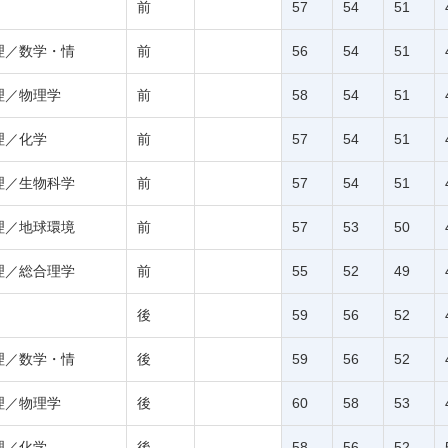
前
57
54
51
理／数学・情
前
56
54
51
理／物理学
前
58
54
51
理／化学
前
57
54
51
理／生物科学
前
57
54
51
理／地球環境
前
57
53
50
理／総合理学
前
55
52
49
後
59
56
52
理／数学・情
後
59
56
52
理／物理学
後
60
58
53
理／化学
後
58
56
52