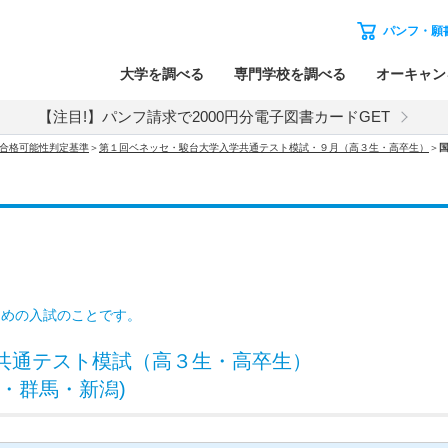
パンフ・願
大学を調べる
専門学校を調べる
オーキャン
【注目!】パンフ請求で2000円分電子図書カードGET
試 合格可能性判定基準
＞
第１回ベネッセ・駿台大学入学共通テスト模試・９月（高３生・高卒生）
＞
ための入試のことです。
共通テスト模試（高３生・高卒生）
・群馬・新潟)