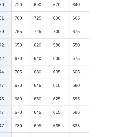
50
720
690
670
640
51
760
725
690
665
50
755
725
700
675
42
650
620
580
550
42
670
640
605
575
44
705
680
635
605
47
670
645
615
580
45
680
650
625
595
47
670
645
615
585
47
730
695
665
635