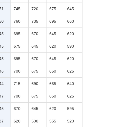
51
745
720
675
645
50
760
735
695
660
45
695
670
645
620
45
675
645
620
590
45
695
670
645
620
46
700
675
650
625
44
715
690
665
640
47
700
675
650
625
45
670
645
620
595
37
620
590
555
520