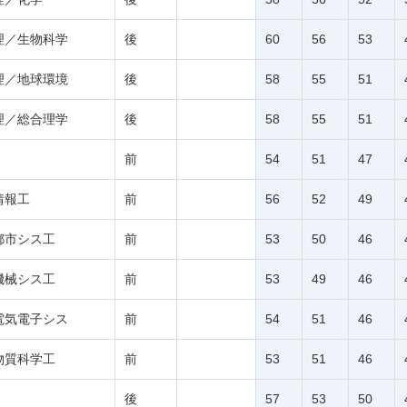
理／生物科学
後
60
56
53
理／地球環境
後
58
55
51
理／総合理学
後
58
55
51
前
54
51
47
情報工
前
56
52
49
都市シス工
前
53
50
46
機械シス工
前
53
49
46
電気電子シス
前
54
51
46
物質科学工
前
53
51
46
後
57
53
50