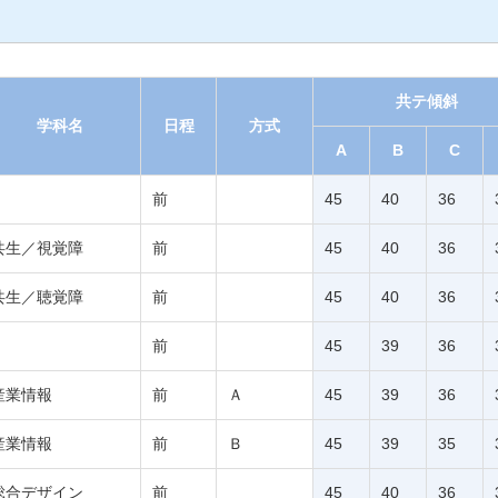
共テ傾斜
学科名
日程
方式
A
B
C
前
45
40
36
共生／視覚障
前
45
40
36
共生／聴覚障
前
45
40
36
前
45
39
36
産業情報
前
Ａ
45
39
36
産業情報
前
Ｂ
45
39
35
総合デザイン
前
45
40
36