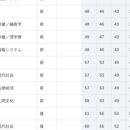
前
48
46
43
保健／鍼灸学
前
48
46
43
保健／理学療
前
49
47
43
情報システム
前
48
46
43
前
57
53
49
現代社会
前
57
53
49
法律経済
前
57
53
49
人間文化
前
58
53
49
後
61
56
53
現代社会
後
60
55
52