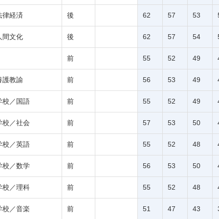
法律経済
後
62
57
53
人間文化
後
62
57
54
前
55
52
49
養護教諭
前
56
53
49
学校／国語
前
55
52
49
学校／社会
前
57
53
50
学校／英語
前
55
52
48
学校／数学
前
56
53
50
学校／理科
前
55
52
48
学校／音楽
前
51
47
43