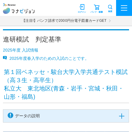
マナビジョン
検索
ログイン
パンフ・願書
【注目!】パンフ請求で2000円分電子図書カードGET
進研模試 判定基準
2025年度 入試情報
2025年度春入学のための入試のことです。
第１回ベネッセ・駿台大学入学共通テスト模試
（高３生・高卒生）
私立大 東北地区(青森・岩手・宮城・秋田・
山形・福島)
データの説明