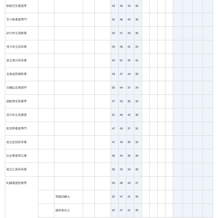
釧路労災看護専
53
46
43
36
苫小牧看護専門
52
46
43
36
砂川市立病附看
53
47
43
35
滝川市立高等看
53
46
41
34
道立旭川高等看
54
51
45
41
北海道医療附看
53
47
44
39
日鋼記念看護学
50
44
37
34
函館厚生院看専
47
43
36
33
深川市立高看護
51
46
42
36
富良野看護専門
47
43
37
31
道立紋別高等看
47
43
35
32
社会事業帯広看
50
44
35
30
道立江差高等看
50
43
34
30
札幌看護医療専
53
48
43
37
視能訓練士
52
47
41
35
歯科衛生士
52
47
41
35