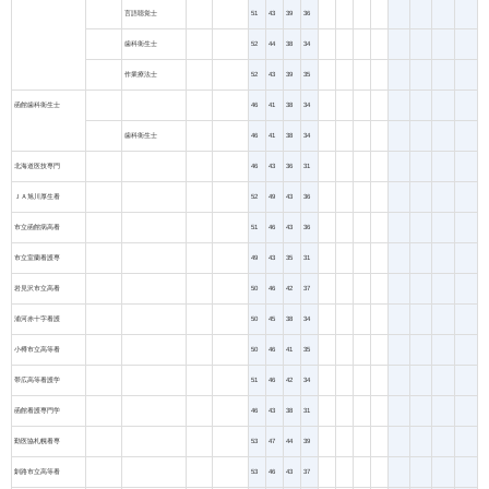
言語聴覚士
51
43
39
36
歯科衛生士
52
44
38
34
作業療法士
52
43
39
35
函館歯科衛生士
46
41
38
34
歯科衛生士
46
41
38
34
北海道医技専門
46
43
36
31
ＪＡ旭川厚生看
52
49
43
36
市立函館病高看
51
46
43
36
市立室蘭看護専
49
43
35
31
岩見沢市立高看
50
46
42
37
浦河赤十字看護
50
45
38
34
小樽市立高等看
50
46
41
35
帯広高等看護学
51
46
42
34
函館看護専門学
46
43
38
31
勤医協札幌看専
53
47
44
39
釧路市立高等看
53
46
43
37