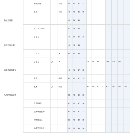
食物栄養
Ⅰ期
45
41
37
32
保育
Ⅰ期
45
41
36
29
函館大谷短
43
39
35
ビジネス情報
43
39
35
こども
43
39
35
33
北翔大短大部
47
42
38
こども
Ａ
47
42
38
こども
共
Ａ
48
43
39
465
425
350
北海道武蔵女短
46
42
37
35
教養
前期
46
42
37
35
教養
共
前期
50
45
41
37
520
480
440
400
札幌医技福歯専
51
43
39
35
介護福祉士
45
41
37
34
臨床検査技師
53
46
41
37
理学療法士
52
43
39
35
臨床工学技士
51
43
39
36