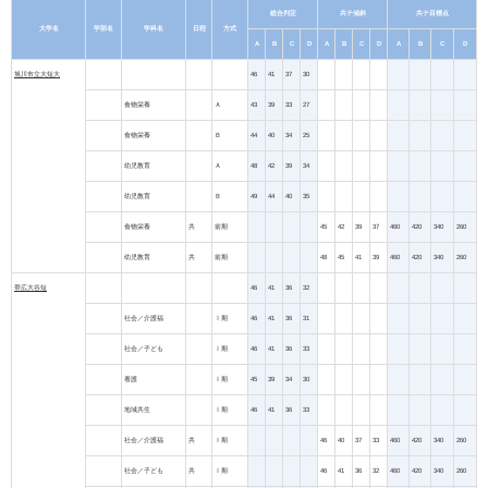
総合判定
共テ傾斜
共テ目標点
大学名
学部名
学科名
日程
方式
A
B
C
D
A
B
C
D
A
B
C
D
旭川市立大短大
46
41
37
30
食物栄養
Ａ
43
39
33
27
食物栄養
Ｂ
44
40
34
25
幼児教育
Ａ
48
42
39
34
幼児教育
Ｂ
49
44
40
35
食物栄養
共
前期
45
42
39
37
460
420
340
260
幼児教育
共
前期
48
45
41
39
460
420
340
260
帯広大谷短
46
41
36
32
社会／介護福
Ⅰ期
46
41
36
31
社会／子ども
Ⅰ期
46
41
36
33
看護
Ⅰ期
45
39
34
30
地域共生
Ⅰ期
46
41
36
33
社会／介護福
共
Ⅰ期
46
40
37
33
460
420
340
260
社会／子ども
共
Ⅰ期
46
41
36
32
460
420
340
260