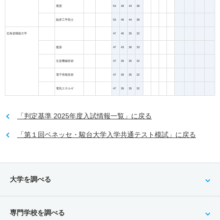
看護
54
49
44
38
臨床工学技士
53
49
44
38
北海道職能大学
47
40
35
32
建築
47
43
36
33
生産機械技術
47
39
35
32
電子情報技術
47
39
35
32
電気エネルギ
47
39
35
32
「判定基準 2025年度入試情報一覧」に戻る
「第１回ベネッセ・駿台大学入学共通テスト模試」に戻る
大学を調べる
専門学校を調べる