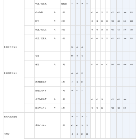
幼児／児童教
特色型
44
39
35
33
総合教養
共
２月
45
41
38
33
460
420
340
260
国文
共
２月
45
41
38
35
460
420
340
260
幼児／幼児保
共
２月
45
41
38
33
460
420
340
260
幼児／児童教
共
２月
45
41
38
35
460
420
340
260
札幌大谷大短大
50
46
42
保育
50
46
42
保育
共
Ⅰ期
52
48
44
40
515
485
450
415
札幌国際大短大
46
42
37
幼児教育保育
１期
47
42
37
総合生活キャ
１期
45
41
37
幼児教育保育
共
１期
46
43
39
460
420
340
総合生活キャ
共
１期
46
40
37
460
420
340
拓殖大北海道短
45
41
36
32
農学ビジネス
２月
45
41
36
32
函館短
45
41
37
31