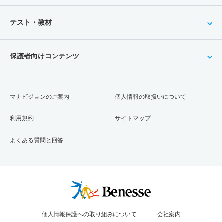
テスト・教材
保護者向けコンテンツ
マナビジョンのご案内
個人情報の取扱いについて
利用規約
サイトマップ
よくある質問と回答
個人情報保護への取り組みについて
会社案内