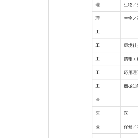
理
生物／
理
生物／
工
工
環境社
工
情報エ
工
応用理
工
機械知
医
医
医
医
保健／