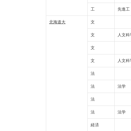
工
先進工
北海道大
文
文
人文科
文
文
人文科
法
法
法学
法
法
法学
経済