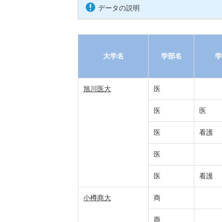
データの説明
大学名
学部名
学
旭川医大
医
医
医
医
看護
医
医
看護
小樽商大
商
商