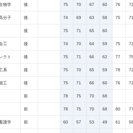
生物学
後
75
70
67
60
76
7
高分子
後
74
69
63
58
75
7
後
75
71
65
60
会工
後
74
70
64
59
75
7
レクト
後
75
71
66
62
77
7
工系
後
75
70
65
59
78
7
能工
後
75
71
66
60
76
7
前
78
75
70
68
前
78
75
70
68
80
7
看護学
前
60
57
53
49
61
5