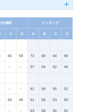
2次傾斜
ドッキング
B
C
D
A
B
C
D
8
65
59
72
68
64
59
－
－
57
54
52
49
－
－
61
58
55
52
7
54
49
61
56
53
50
－
－
63
58
55
52