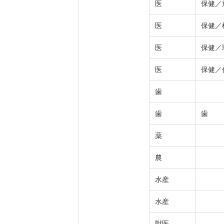
医
保健／
医
保健／
医
保健／
医
保健／
歯
歯
歯
薬
農
水産
水産
獣医