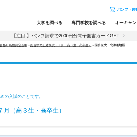
パンフ・願
大学を調べる
専門学校を調べる
オーキャン
【注目!】パンフ請求で2000円分電子図書カードGET
試 合格可能性判定基準
＞
総合学力記述模試・７月（高３生・高卒生）
＞
国公立大 北海道地区
ための入試のことです。
７月（高３生・高卒生）