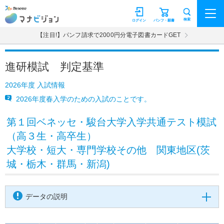
マナビジョン
検索
ログイン
パンフ・願書
【注目!】パンフ請求で2000円分電子図書カードGET
進研模試 判定基準
2026年度 入試情報
2026年度春入学のための入試のことです。
第１回ベネッセ・駿台大学入学共通テスト模試
（高３生・高卒生）
大学校・短大・専門学校その他 関東地区(茨
城・栃木・群馬・新潟)
データの説明