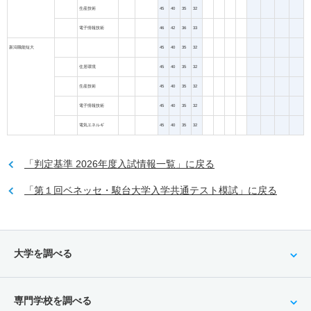
生産技術
45
40
35
32
電子情報技術
46
42
36
33
新潟職能短大
45
40
35
32
住居環境
45
40
35
32
生産技術
45
40
35
32
電子情報技術
45
40
35
32
電気エネルギ
45
40
35
32
「判定基準 2026年度入試情報一覧」に戻る
「第１回ベネッセ・駿台大学入学共通テスト模試」に戻る
大学を調べる
専門学校を調べる