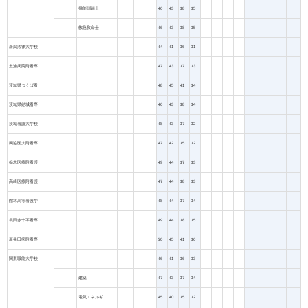
視能訓練士
46
43
38
35
救急救命士
46
43
38
35
新潟法律大学校
44
41
36
31
土浦病院附看専
47
43
37
33
茨城県つくば看
48
45
41
34
茨城県結城看専
46
43
38
34
茨城看護大学校
48
43
37
32
獨協医大附看専
47
42
35
32
栃木医療附看護
49
44
37
33
高崎医療附看護
47
44
38
33
館林高等看護学
48
44
37
34
長岡赤十字看専
49
44
38
35
新発田病附看専
50
45
41
36
関東職能大学校
46
41
36
33
建築
47
43
37
34
電気エネルギ
45
40
35
32