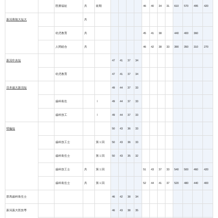
医療福祉
共
前期
46
40
34
31
610
570
495
420
新潟青陵大短大
共
幼児教育
共
45
41
38
440
400
360
人間総合
共
46
42
38
33
390
350
310
270
新潟中央短
47
41
37
34
幼児教育
47
41
37
34
日本歯大新潟短
49
44
37
33
歯科衛生
Ⅰ
49
44
37
33
歯科技工
Ⅰ
49
44
37
33
明倫短
50
43
36
33
歯科技工士
第１回
50
43
36
33
歯科衛生士
第１回
50
43
35
32
歯科技工士
共
第１回
51
43
37
33
540
500
460
420
歯科衛生士
共
第１回
52
44
41
37
520
480
440
400
群馬歯科衛生士
46
42
38
34
新潟薬大医技専
46
43
38
35