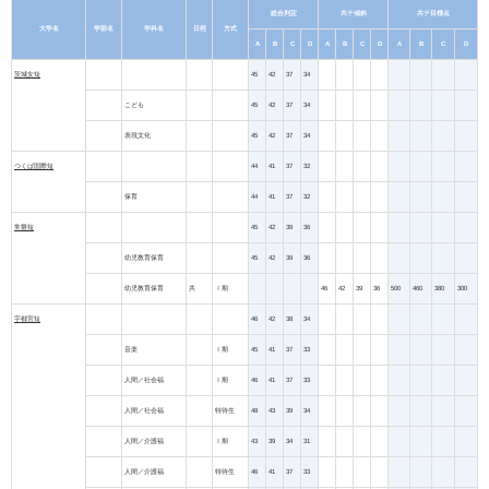
総合判定
共テ傾斜
共テ目標点
大学名
学部名
学科名
日程
方式
A
B
C
D
A
B
C
D
A
B
C
D
茨城女短
45
42
37
34
こども
45
42
37
34
表現文化
45
42
37
34
つくば国際短
44
41
37
32
保育
44
41
37
32
常磐短
45
42
39
36
幼児教育保育
45
42
39
36
幼児教育保育
共
Ⅰ期
46
42
39
36
500
460
380
300
宇都宮短
46
42
38
34
音楽
Ⅰ期
45
41
37
33
人間／社会福
Ⅰ期
46
41
37
33
人間／社会福
特待生
48
43
39
34
人間／介護福
Ⅰ期
43
39
34
31
人間／介護福
特待生
46
41
37
33