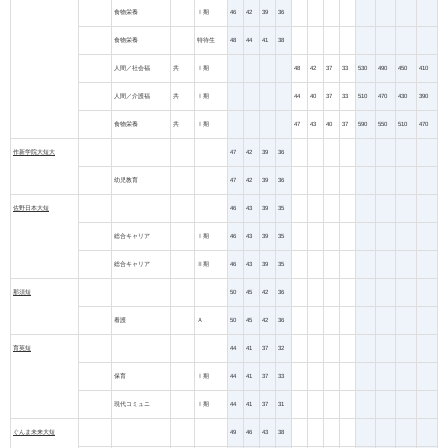
食物栄養
Ⅰ期
46
42
39
36
食物栄養
特待生
48
44
41
38
人間／社会福
共
Ⅰ期
48
42
37
33
530
490
450
410
人間／介護福
共
Ⅰ期
44
40
37
33
510
470
430
390
食物栄養
共
Ⅰ期
47
43
40
37
590
550
510
470
作新学院大短大
47
42
39
36
幼児教育
47
42
39
36
佐野日本大短
46
43
39
35
総合キャリア
Ⅰ期
46
43
39
35
総合キャリア
Ⅱ期
46
43
39
35
那須短
50
45
42
36
看護
Ａ
50
45
42
36
育英短
44
41
37
32
保育
Ⅰ期
44
41
37
33
現代コミュニ
Ⅰ期
44
41
37
31
ぐんま未来大短
49
46
43
38