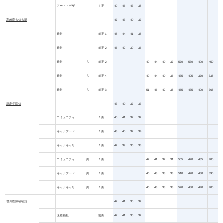
アート・デザ
Ⅰ期
49
46
43
38
高崎商大短大部
47
43
40
37
経営
前期１
48
44
41
38
経営
前期２
46
42
39
36
経営
共
前期２
49
44
40
37
570
530
490
450
経営
共
前期４
49
44
40
36
435
405
370
335
経営
共
前期３
51
46
42
38
465
435
400
365
新島学園短
43
40
37
33
コミュニティ
１期
45
41
37
32
キャ／フード
１期
43
40
37
34
キャ／キャリ
１期
42
39
36
33
コミュニティ
共
１期
47
41
37
31
505
470
435
400
キャ／フード
共
１期
46
43
38
33
510
470
430
390
キャ／キャリ
共
１期
46
43
38
33
520
480
440
400
群馬医療福祉短
47
41
35
32
医療福祉
前期
47
41
35
32