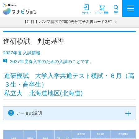
マナビジョン
検索
ログイン
パンフ・願書
【注目!】パンフ請求で2000円分電子図書カードGET
進研模試 判定基準
2027年度 入試情報
2027年度春入学のための入試のことです。
進研模試 大学入学共通テスト模試・６月（高
３生・高卒生）
私立大 北海道地区(北海道)
データの説明
総合判定
共テ傾斜
共テ目標点
大学名
学部名
学科名
日程
方式