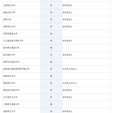
山梨県立大学
有
過年度含む
都留文科大学
有
過年度含む
長野大学
有
過年度含む
長野県立大学
有
過年度含む
長野県看護大学
無
－
公立諏訪東京理科大学
有
過年度含む
岐阜県立看護大学
無
－
岐阜薬科大学
有
過年度含む
静岡文化芸術大学
無
－
静岡県立農林環境専門職大学
有
当年度入試のみ
静岡県立大学
無
－
愛知県立大学
有
当年度入試のみ
愛知県立芸術大学
有
過年度含む
名古屋市立大学
有
過年度含む
三重県立看護大学
無
－
滋賀県立大学
有
過年度含む