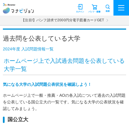
マナビジョン
検索
ログイン
パンフ・願書
【注目!】パンフ請求で2000円分電子図書カードGET
過去問を公表している大学
2024年度 入試問題情報一覧
ホームページ上で入試過去問題を公表している
大学一覧
気になる大学の入試問題公表状況を確認しよう！
ホームページ上で一般・推薦・AOの各入試について過去の入試問題
を公表している国公立大の一覧です。気になる大学の公表状況を確
認してみましょう。
国公立大