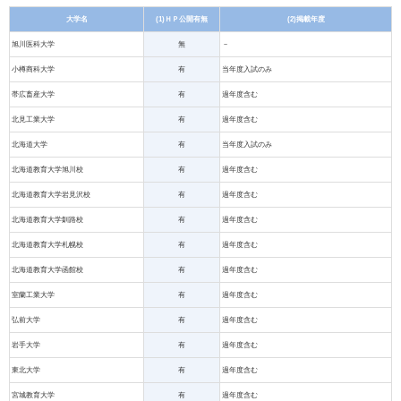
大学名
(1)ＨＰ公開有無
(2)掲載年度
旭川医科大学
無
－
小樽商科大学
有
当年度入試のみ
帯広畜産大学
有
過年度含む
北見工業大学
有
過年度含む
北海道大学
有
当年度入試のみ
北海道教育大学旭川校
有
過年度含む
北海道教育大学岩見沢校
有
過年度含む
北海道教育大学釧路校
有
過年度含む
北海道教育大学札幌校
有
過年度含む
北海道教育大学函館校
有
過年度含む
室蘭工業大学
有
過年度含む
弘前大学
有
過年度含む
岩手大学
有
過年度含む
東北大学
有
過年度含む
宮城教育大学
有
過年度含む