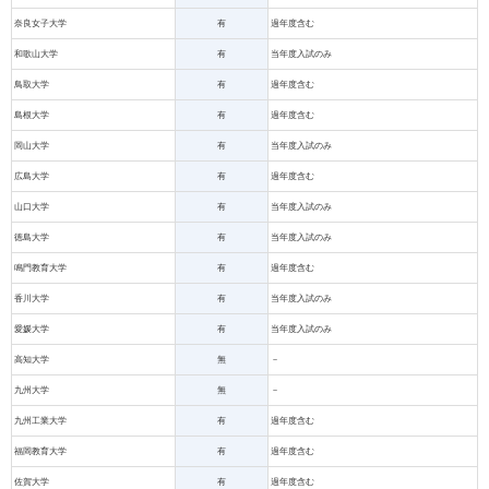
奈良女子大学
有
過年度含む
和歌山大学
有
当年度入試のみ
鳥取大学
有
過年度含む
島根大学
有
過年度含む
岡山大学
有
当年度入試のみ
広島大学
有
過年度含む
山口大学
有
当年度入試のみ
徳島大学
有
当年度入試のみ
鳴門教育大学
有
過年度含む
香川大学
有
当年度入試のみ
愛媛大学
有
当年度入試のみ
高知大学
無
－
九州大学
無
－
九州工業大学
有
過年度含む
福岡教育大学
有
過年度含む
佐賀大学
有
過年度含む