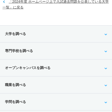
「2024年度 ホームページ上で入試過去問題を公表している大学
一覧」に戻る
大学を調べる
専門学校を調べる
オープンキャンパスを調べる
職業を調べる
学問を調べる