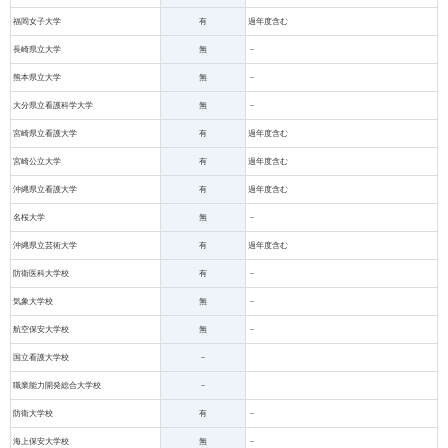
福岡女子大学
有
過年度含む
長崎県立大学
無
－
熊本県立大学
無
－
大分県立看護科学大学
無
－
宮崎県立看護大学
有
過年度含む
宮崎公立大学
有
過年度含む
沖縄県立看護大学
有
過年度含む
名桜大学
無
－
沖縄県立芸術大学
有
過年度含む
防衛医科大学校
有
－
気象大学校
無
－
航空保安大学校
無
－
国立看護大学校
－
職業能力開発総合大学校
－
防衛大学校
有
－
海上保安大学校
無
－