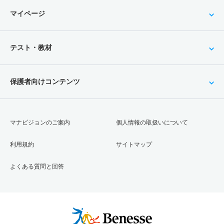
マイページ
テスト・教材
保護者向けコンテンツ
マナビジョンのご案内
個人情報の取扱いについて
利用規約
サイトマップ
よくある質問と回答