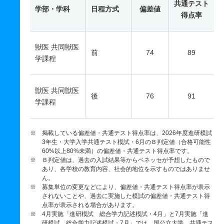
共通テスト
学部・学科
日程方式
偏差値
得点率
獣医 共同獣医
前
74
89
学課程
獣医 共同獣医
後
76
91
学課程
※ 掲載している偏差値・共通テスト得点率は、2026年度進研模試
3年生・大学入学共通テスト模試・6月のＢ判定値（合格可能性
60%以上80%未満）の偏差値・共通テスト得点率です。
※ Ｂ判定値は、過去の入試結果等からベネッセが予想したもので
あり、各学校の教育内容、社会的地位を示すものではありませ
ん。
※ 募集単位の変更などにより、偏差値・共通テスト得点率が表示
されないことや、過去に実施した模試の偏差値・共通テスト得
点率が表示される場合があります。
※ 4月実施「進研模試 総合学力記述模試・4月」と7月実施「進
研模試 総合学力記述模試・7月」では、国公立大学、共通テス