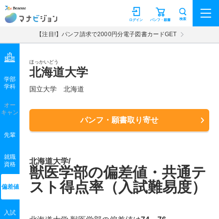
マナビジョン
検索
ログイン
パンフ・願書
【注目!】パンフ請求で2000円分電子図書カードGET
ほっかいどう
北海道大学
学部
学科
国立大学
北海道
オー
キャン
パンフ・願書取り寄せ
先輩
就職
北海道大学/
資格
獣医学部の偏差値・共通テ
スト得点率（入試難易度）
偏差値
入試