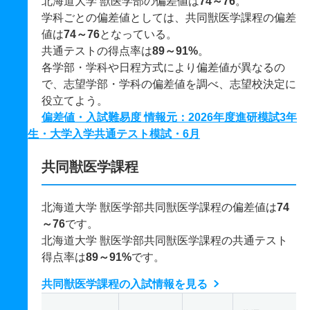
北海道大学 獣医学部の偏差値は
74～76
。
学科ごとの偏差値としては、共同獣医学課程の偏差
値は
74～76
となっている。
共通テストの得点率は
89～91%
。
各学部・学科や日程方式により偏差値が異なるの
で、志望学部・学科の偏差値を調べ、志望校決定に
役立てよう。
偏差値・入試難易度 情報元：2026年度進研模試3年
生・大学入学共通テスト模試・6月
共同獣医学課程
北海道大学 獣医学部共同獣医学課程の偏差値は
74
～76
です。
北海道大学 獣医学部共同獣医学課程の共通テスト
得点率は
89～91%
です。
共同獣医学課程の入試情報を見る