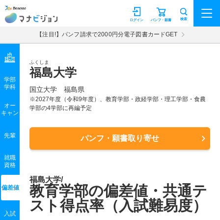
マナビジョン
検索
ログイン
パンフ・願書
【注目!】パンフ請求で2000円分電子図書カードGET
ふくしま
福島大学
学部
学科
国立大学
福島県
※2027年度（令和9年度）、教育学部・政経学部・理工学部・食農
オー
学部の4学部に再編予定
キャン
先輩
パンフ・願書取り寄せ
就職
資格
福島大学/
教育学部の偏差値・共通テ
偏差値
スト得点率（入試難易度）
入試