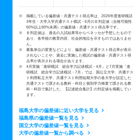
※ 掲載している偏差値・共通テスト得点率は、2026年度進研模試
3年生・大学入学共通テスト模試・6月のＢ判定値（合格可能性
60%以上80%未満）の偏差値・共通テスト得点率です。
※ Ｂ判定値は、過去の入試結果等からベネッセが予想したもので
あり、各学校の教育内容、社会的地位を示すものではありませ
ん。
※ 募集単位の変更などにより、偏差値・共通テスト得点率が表示
されないことや、過去に実施した模試の偏差値・共通テスト得
点率が表示される場合があります。
※ 4月実施「進研模試 総合学力記述模試・4月」と7月実施「進
研模試 総合学力記述模試・7月」では、国公立大学、共通テス
ト利用私立大学、共通テスト利用短期大学の各大学が設定した
共通テストで課される教科・科目と個別学力検査で課される教
科・科目で集計した、【記述総合集計】の判定値を掲載してい
ます。
福島大学の偏差値に近い大学を見る
福島県の偏差値一覧を見る
国立大学の偏差値一覧を見る
大学の偏差値一覧から調べる