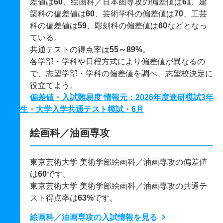
差値は
60
、絵画科／日本画専攻の偏差値は
61
、建
築科の偏差値は
60
、芸術学科の偏差値は
70
、工芸
科の偏差値は
59
、彫刻科の偏差値は
60
などとなっ
ている。
共通テストの得点率は
55～89%
。
各学部・学科や日程方式により偏差値が異なるの
で、志望学部・学科の偏差値を調べ、志望校決定に
役立てよう。
偏差値・入試難易度 情報元：2026年度進研模試3年
生・大学入学共通テスト模試・6月
絵画科／油画専攻
東京芸術大学 美術学部絵画科／油画専攻の偏差値
は
60
です。
東京芸術大学 美術学部絵画科／油画専攻の共通テ
スト得点率は
63%
です。
絵画科／油画専攻の入試情報を見る