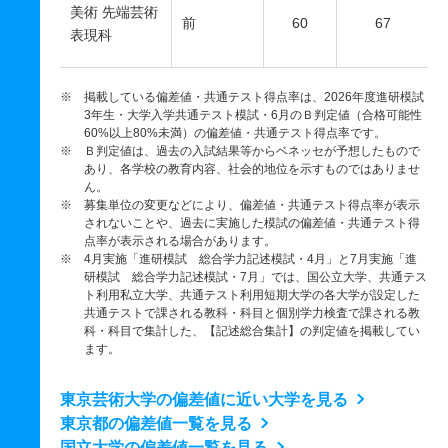
美術 先端芸術
前
60
67
表現科
※ 掲載している偏差値・共通テスト得点率は、2026年度進研模試
3年生・大学入学共通テスト模試・6月のＢ判定値（合格可能性
60%以上80%未満）の偏差値・共通テスト得点率です。
※ Ｂ判定値は、過去の入試結果等からベネッセが予想したもので
あり、各学校の教育内容、社会的地位を示すものではありませ
ん。
※ 募集単位の変更などにより、偏差値・共通テスト得点率が表示
されないことや、過去に実施した模試の偏差値・共通テスト得
点率が表示される場合があります。
※ 4月実施「進研模試 総合学力記述模試・4月」と7月実施「進
研模試 総合学力記述模試・7月」では、国公立大学、共通テス
ト利用私立大学、共通テスト利用短期大学の各大学が設定した
共通テストで課される教科・科目と個別学力検査で課される教
科・科目で集計した、【記述総合集計】の判定値を掲載してい
ます。
東京芸術大学の偏差値に近い大学を見る
東京都の偏差値一覧を見る
国立大学の偏差値一覧を見る