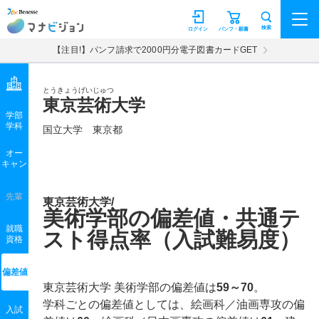
マナビジョン
検索
ログイン
パンフ・願書
【注目!】パンフ請求で2000円分電子図書カードGET
とうきょうげいじゅつ
東京芸術大学
学部
学科
国立大学
東京都
オー
キャン
先輩
東京芸術大学/
美術学部の偏差値・共通テ
就職
スト得点率（入試難易度）
資格
偏差値
東京芸術大学 美術学部の偏差値は
59～70
。
学科ごとの偏差値としては、絵画科／油画専攻の偏
入試