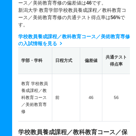
ース／美術教育専修の偏差値は
46
です。
新潟大学 教育学部学校教員養成課程／教科教育コ
ース／美術教育専修の共通テスト得点率は
56%
で
す。
学校教員養成課程／教科教育コース／美術教育専修
の入試情報を見る
共通テスト
学部・学科
日程方式
偏差値
得点率
教育 学校教員
養成課程／教
科教育コース
前
46
56
／美術教育専
修
学校教員養成課程／教科教育コース／保