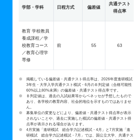
共通テスト
学部・学科
日程方式
偏差値
得点率
教育 学校教員
養成課程／学
校教育コース
前
55
63
／教育心理学
専修
※ 掲載している偏差値・共通テスト得点率は、2026年度進研模試
3年生・大学入学共通テスト模試・6月のＢ判定値（合格可能性
60%以上80%未満）の偏差値・共通テスト得点率です。
※ Ｂ判定値は、過去の入試結果等からベネッセが予想したもので
あり、各学校の教育内容、社会的地位を示すものではありませ
ん。
※ 募集単位の変更などにより、偏差値・共通テスト得点率が表示
されないことや、過去に実施した模試の偏差値・共通テスト得
点率が表示される場合があります。
※ 4月実施「進研模試 総合学力記述模試・4月」と7月実施「進
研模試 総合学力記述模試・7月」では、国公立大学、共通テス