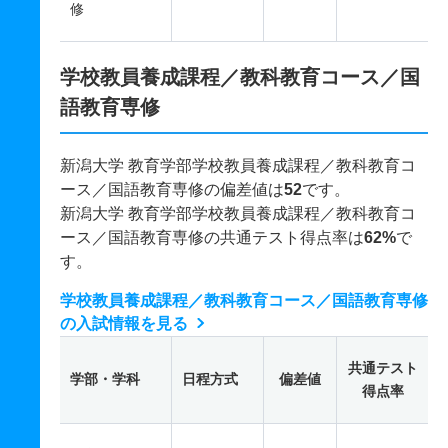
修
学校教員養成課程／教科教育コース／国
語教育専修
新潟大学 教育学部学校教員養成課程／教科教育コ
ース／国語教育専修の偏差値は
52
です。
新潟大学 教育学部学校教員養成課程／教科教育コ
ース／国語教育専修の共通テスト得点率は
62%
で
す。
学校教員養成課程／教科教育コース／国語教育専修
の入試情報を見る
共通テスト
学部・学科
日程方式
偏差値
得点率