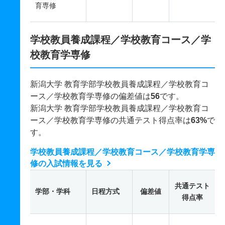
育専修
学校教員養成課程／学校教育コース／学
校教育学専修
新潟大学 教育学部学校教員養成課程／学校教育コ
ース／学校教育学専修の偏差値は
56
です。
新潟大学 教育学部学校教員養成課程／学校教育コ
ース／学校教育学専修の共通テスト得点率は
63%
で
す。
学校教員養成課程／学校教育コース／学校教育学専
修の入試情報を見る
共通テスト
学部・学科
日程方式
偏差値
得点率