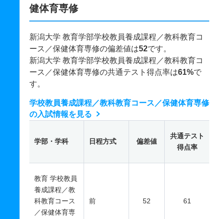
健体育専修
新潟大学 教育学部学校教員養成課程／教科教育コ
ース／保健体育専修の偏差値は
52
です。
新潟大学 教育学部学校教員養成課程／教科教育コ
ース／保健体育専修の共通テスト得点率は
61%
で
す。
学校教員養成課程／教科教育コース／保健体育専修
の入試情報を見る
共通テスト
学部・学科
日程方式
偏差値
得点率
教育 学校教員
養成課程／教
科教育コース
前
52
61
／保健体育専