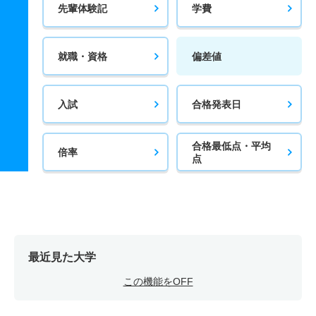
先輩体験記
学費
就職・資格
偏差値
入試
合格発表日
合格最低点・平均
倍率
点
最近見た大学
この機能をOFF