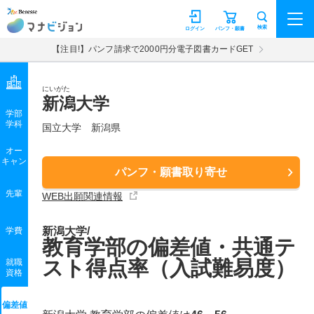
マナビジョン
検索
ログイン
パンフ・願書
【注目!】パンフ請求で2000円分電子図書カードGET
にいがた
新潟大学
学部
学科
国立大学
新潟県
オー
キャン
パンフ・願書取り寄せ
先輩
WEB出願関連情報
新潟大学/
学費
教育学部の偏差値・共通テ
スト得点率（入試難易度）
就職
資格
偏差値