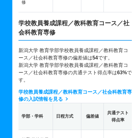
修
学校教員養成課程／教科教育コース／社
会科教育専修
新潟大学 教育学部学校教員養成課程／教科教育コ
ース／社会科教育専修の偏差値は
54
です。
新潟大学 教育学部学校教員養成課程／教科教育コ
ース／社会科教育専修の共通テスト得点率は
63%
で
す。
学校教員養成課程／教科教育コース／社会科教育専
修の入試情報を見る
共通テスト
学部・学科
日程方式
偏差値
得点率