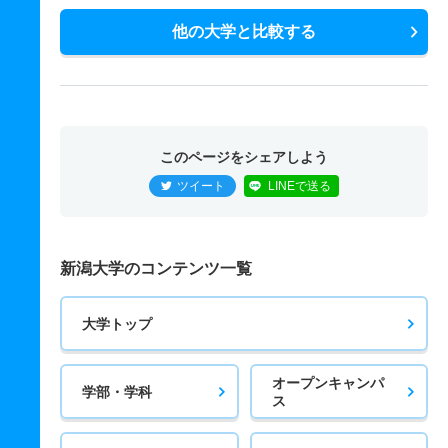
他の大学と比較する
このページをシェアしよう
ツイート
LINEで送る
新潟大学のコンテンツ一覧
大学トップ
オープンキャンパ
学部・学科
ス