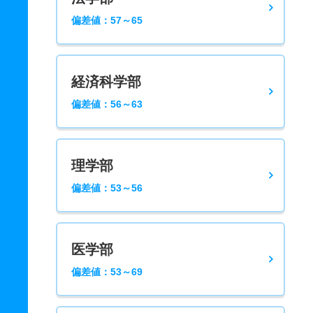
偏差値：57～65
経済科学部
偏差値：56～63
理学部
偏差値：53～56
医学部
偏差値：53～69