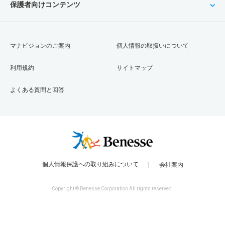
保護者向けコンテンツ
マナビジョンのご案内
個人情報の取扱いについて
利用規約
サイトマップ
よくある質問と回答
個人情報保護への取り組みについて
会社案内
Copyright © Benesse Corporation All rights reserved.