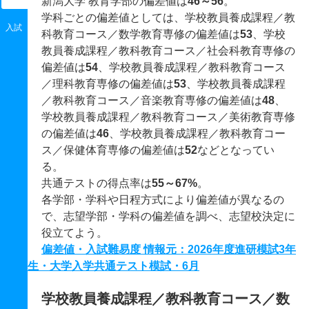
新潟大学 教育学部の偏差値は
46～56
。
学科ごとの偏差値としては、学校教員養成課程／教
入試
科教育コース／数学教育専修の偏差値は
53
、学校
教員養成課程／教科教育コース／社会科教育専修の
偏差値は
54
、学校教員養成課程／教科教育コース
／理科教育専修の偏差値は
53
、学校教員養成課程
／教科教育コース／音楽教育専修の偏差値は
48
、
学校教員養成課程／教科教育コース／美術教育専修
の偏差値は
46
、学校教員養成課程／教科教育コー
ス／保健体育専修の偏差値は
52
などとなってい
る。
共通テストの得点率は
55～67%
。
各学部・学科や日程方式により偏差値が異なるの
で、志望学部・学科の偏差値を調べ、志望校決定に
役立てよう。
偏差値・入試難易度 情報元：2026年度進研模試3年
生・大学入学共通テスト模試・6月
学校教員養成課程／教科教育コース／数