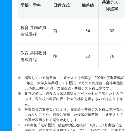
共通テスト
学部・学科
日程方式
偏差値
得点率
教育 共同教員
前
54
62
養成課程
教育 共同教員
後
60
76
養成課程
※ 掲載している偏差値・共通テスト得点率は、2026年度進研模試
3年生・大学入学共通テスト模試・6月のＢ判定値（合格可能性
60%以上80%未満）の偏差値・共通テスト得点率です。
※ Ｂ判定値は、過去の入試結果等からベネッセが予想したもので
あり、各学校の教育内容、社会的地位を示すものではありませ
ん。
※ 募集単位の変更などにより、偏差値・共通テスト得点率が表示
されないことや、過去に実施した模試の偏差値・共通テスト得
点率が表示される場合があります。
※ 4月実施「進研模試 総合学力記述模試・4月」と7月実施「進
研模試 総合学力記述模試・7月」では、国公立大学、共通テス