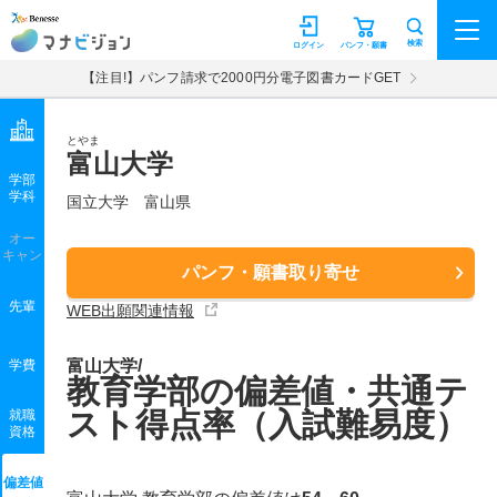
マナビジョン
検索
ログイン
パンフ・願書
【注目!】パンフ請求で2000円分電子図書カードGET
とやま
富山大学
学部
学科
国立大学
富山県
オー
キャン
パンフ・願書取り寄せ
先輩
WEB出願関連情報
富山大学/
学費
教育学部の偏差値・共通テ
スト得点率（入試難易度）
就職
資格
偏差値