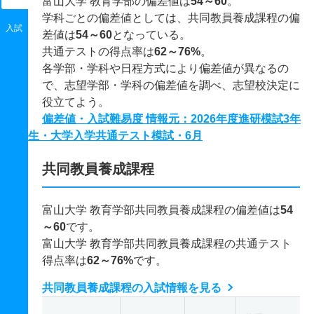
富山大学 教育学部の偏差値は
54～60
。
学科ごとの偏差値としては、共同教員養成課程の偏
入試
差値は
54～60
となっている。
共通テストの得点率は
62～76%
。
各学部・学科や日程方式により偏差値が異なるの
で、志望学部・学科の偏差値を調べ、志望校決定に
役立てよう。
偏差値・入試難易度 情報元：2026年度進研模試3年
生・大学入学共通テスト模試・6月
共同教員養成課程
富山大学 教育学部共同教員養成課程の偏差値は
54
～60
です。
富山大学 教育学部共同教員養成課程の共通テスト
得点率は
62～76%
です。
共同教員養成課程の入試情報を見る