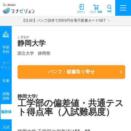
マナビジョン
検索
ログイン
パンフ・願書
【注目!】パンフ請求で2000円分電子図書カードGET
しずおか
静岡大学
学部
学科
国立大学
静岡県
オー
キャン
パンフ・願書取り寄せ
先輩
就職
静岡大学/
資格
工学部の偏差値・共通テス
ト得点率（入試難易度）
偏差値
入試