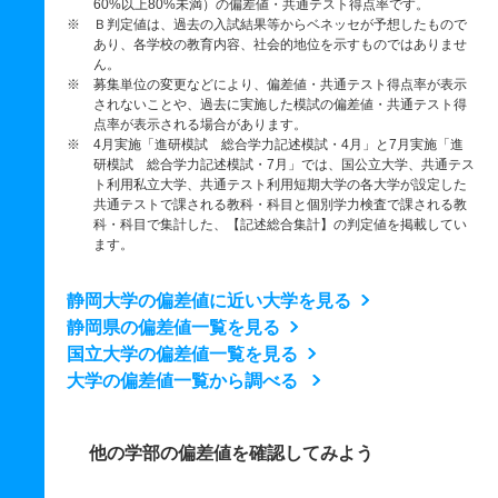
60%以上80%未満）の偏差値・共通テスト得点率です。
※ Ｂ判定値は、過去の入試結果等からベネッセが予想したもので
あり、各学校の教育内容、社会的地位を示すものではありませ
ん。
※ 募集単位の変更などにより、偏差値・共通テスト得点率が表示
されないことや、過去に実施した模試の偏差値・共通テスト得
点率が表示される場合があります。
※ 4月実施「進研模試 総合学力記述模試・4月」と7月実施「進
研模試 総合学力記述模試・7月」では、国公立大学、共通テス
ト利用私立大学、共通テスト利用短期大学の各大学が設定した
共通テストで課される教科・科目と個別学力検査で課される教
科・科目で集計した、【記述総合集計】の判定値を掲載してい
ます。
静岡大学の偏差値に近い大学を見る
静岡県の偏差値一覧を見る
国立大学の偏差値一覧を見る
大学の偏差値一覧から調べる
他の学部の偏差値を確認してみよう