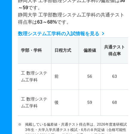
静岡大学 工学部数理システム工学科の偏差値は
56
～59
です。
静岡大学 工学部数理システム工学科の共通テスト
得点率は
63～68%
です。
数理システム工学科の入試情報を見る
共通テスト
学部・学科
日程方式
偏差値
得点率
工 数理システ
前
56
63
ム工学科
工 数理システ
後
59
68
ム工学科
※ 掲載している偏差値・共通テスト得点率は、2026年度進研模試
3年生・大学入学共通テスト模試・6月のＢ判定値（合格可能性