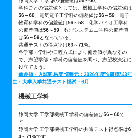
静岡大学 工学部の偏差値は
56～60
。
学科ごとの偏差値としては、機械工学科の偏差値は
56～60
、電気電子工学科の偏差値は
56～59
、電子
物質科学科の偏差値は
56～58
、化学バイオ工学科
の偏差値は
56～59
、数理システム工学科の偏差値
は
56～59
となっている。
共通テストの得点率は
63～71%
。
各学部・学科や日程方式により偏差値が異なるの
で、志望学部・学科の偏差値を調べ、志望校決定に
役立てよう。
偏差値・入試難易度 情報元：2026年度進研模試3年
生・大学入学共通テスト模試・6月
機械工学科
静岡大学 工学部機械工学科の偏差値は
56～60
で
す。
静岡大学 工学部機械工学科の共通テスト得点率は
6
4～71%
です。