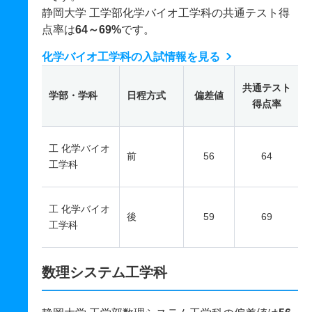
静岡大学 工学部化学バイオ工学科の共通テスト得
点率は
64～69%
です。
化学バイオ工学科の入試情報を見る
共通テスト
学部・学科
日程方式
偏差値
得点率
工 化学バイオ
前
56
64
工学科
工 化学バイオ
後
59
69
工学科
数理システム工学科