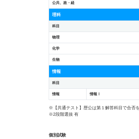
公共、政・経
理科
科目
物理
化学
生物
情報
科目
情報
情報Ⅰ
※【共通テスト】歴公は第１解答科目で合否
※2段階選抜 有
個別試験