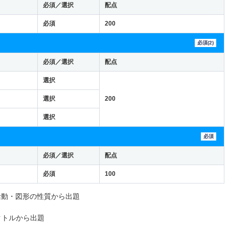
必須／選択
配点
必須
200
必須(2)
必須／選択
配点
選択
選択
200
選択
必須
必須／選択
配点
必須
100
活動・図形の性質から出題
クトルから出題