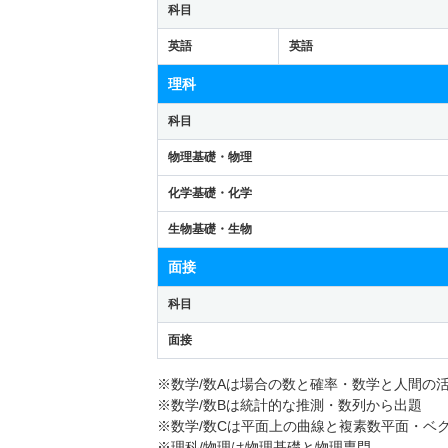
科目
英語
英語
理科
科目
物理基礎・物理
化学基礎・化学
生物基礎・生物
面接
科目
面接
※数学/数Aは場合の数と確率・数学と人間の
※数学/数Bは統計的な推測・数列から出題
※数学/数Cは平面上の曲線と複素数平面・ベ
※理科/物理は物理基礎と物理専門