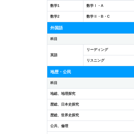
数学1
数学Ⅰ・A
数学2
数学Ⅱ・B・C
外国語
科目
リーディング
英語
リスニング
地歴・公民
科目
地総、地理探究
歴総、日本史探究
歴総、世界史探究
公共、倫理