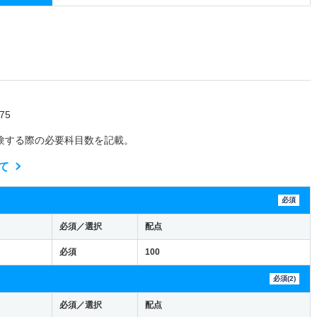
75
験する際の必要科目数を記載。
て
必須
必須／選択
配点
必須
100
必須(2)
必須／選択
配点