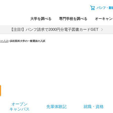
パンフ・願
大学を調べる
専門学校を調べる
オーキャン
【注目!】パンフ請求で2000円分電子図書カードGET
学
の入試
>
浜松医科大学
の
一般選抜の入試
オー
プン
先輩
体験記
就職
・
資格
キャン
パス