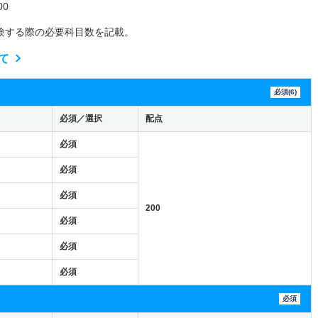
0
験する際の必要科目数を記載。
て
必須(6)
必須／選択
配点
必須
必須
必須
200
必須
必須
必須
必須