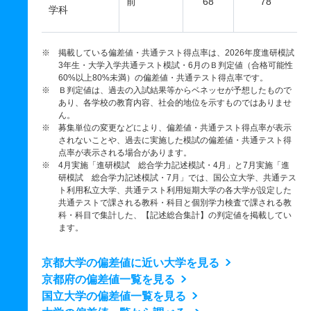
前
68
78
学科
※ 掲載している偏差値・共通テスト得点率は、2026年度進研模試
3年生・大学入学共通テスト模試・6月のＢ判定値（合格可能性
60%以上80%未満）の偏差値・共通テスト得点率です。
※ Ｂ判定値は、過去の入試結果等からベネッセが予想したもので
あり、各学校の教育内容、社会的地位を示すものではありませ
ん。
※ 募集単位の変更などにより、偏差値・共通テスト得点率が表示
されないことや、過去に実施した模試の偏差値・共通テスト得
点率が表示される場合があります。
※ 4月実施「進研模試 総合学力記述模試・4月」と7月実施「進
研模試 総合学力記述模試・7月」では、国公立大学、共通テス
ト利用私立大学、共通テスト利用短期大学の各大学が設定した
共通テストで課される教科・科目と個別学力検査で課される教
科・科目で集計した、【記述総合集計】の判定値を掲載してい
ます。
京都大学の偏差値に近い大学を見る
京都府の偏差値一覧を見る
国立大学の偏差値一覧を見る