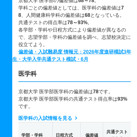
京都大学 医学部の偏差値は
68～78
。
学科ごとの偏差値としては、医学科の偏差値は
7
8
、人間健康科学科の偏差値は
68
となっている。
共通テストの得点率は
78～93%
。
各学部・学科や日程方式により偏差値が異なるの
で、志望学部・学科の偏差値を調べ、志望校決定に
役立てよう。
偏差値・入試難易度 情報元：2026年度進研模試3年
生・大学入学共通テスト模試・6月
医学科
京都大学 医学部医学科の偏差値は
78
です。
京都大学 医学部医学科の共通テスト得点率は
93%
です。
医学科の入試情報を見る
共通テスト
学部・学科
日程方式
偏差値