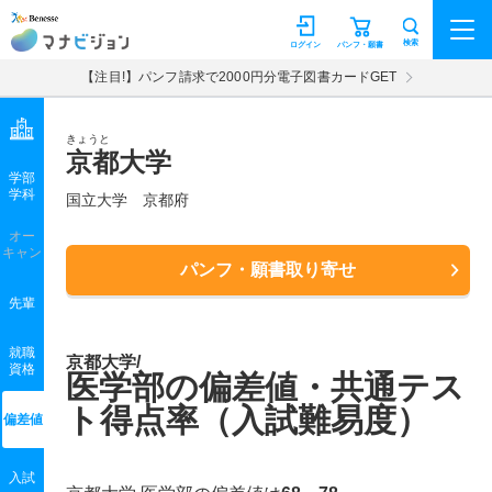
マナビジョン
検索
ログイン
パンフ・願書
【注目!】パンフ請求で2000円分電子図書カードGET
きょうと
京都大学
学部
学科
国立大学
京都府
オー
キャン
パンフ・願書取り寄せ
先輩
就職
京都大学/
資格
医学部の偏差値・共通テス
ト得点率（入試難易度）
偏差値
入試