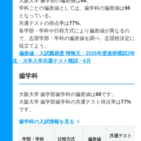
大阪大学 歯学部の偏差値は
66
。
学科ごとの偏差値としては、歯学科の偏差値は
66
となっている。
共通テストの得点率は
77%
。
各学部・学科や日程方式により偏差値が異なるの
で、志望学部・学科の偏差値を調べ、志望校決定に
役立てよう。
偏差値・入試難易度 情報元：2026年度進研模試3年
生・大学入学共通テスト模試・6月
歯学科
大阪大学 歯学部歯学科の偏差値は
66
です。
大阪大学 歯学部歯学科の共通テスト得点率は
77%
です。
歯学科の入試情報を見る
共通テスト
学部・学科
日程方式
偏差値