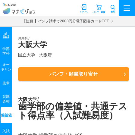
マナビジョン
検索
ログイン
パンフ・願書
【注目!】パンフ請求で2000円分電子図書カードGET
おおさか
大阪大学
学部
学科
国立大学
大阪府
オー
キャン
パンフ・願書取り寄せ
先輩
就職
大阪大学/
資格
歯学部の偏差値・共通テス
ト得点率（入試難易度）
偏差値
入試