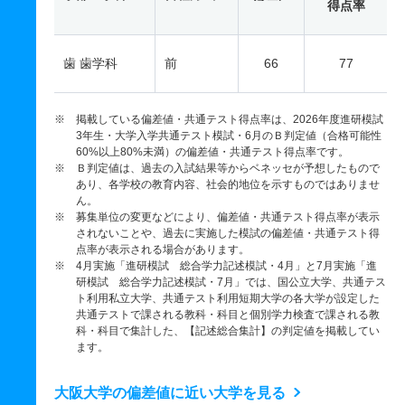
得点率
歯 歯学科
前
66
77
※ 掲載している偏差値・共通テスト得点率は、2026年度進研模試
3年生・大学入学共通テスト模試・6月のＢ判定値（合格可能性
60%以上80%未満）の偏差値・共通テスト得点率です。
※ Ｂ判定値は、過去の入試結果等からベネッセが予想したもので
あり、各学校の教育内容、社会的地位を示すものではありませ
ん。
※ 募集単位の変更などにより、偏差値・共通テスト得点率が表示
されないことや、過去に実施した模試の偏差値・共通テスト得
点率が表示される場合があります。
※ 4月実施「進研模試 総合学力記述模試・4月」と7月実施「進
研模試 総合学力記述模試・7月」では、国公立大学、共通テス
ト利用私立大学、共通テスト利用短期大学の各大学が設定した
共通テストで課される教科・科目と個別学力検査で課される教
科・科目で集計した、【記述総合集計】の判定値を掲載してい
ます。
大阪大学の偏差値に近い大学を見る