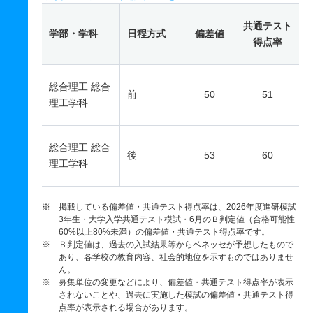
共通テスト
学部・学科
日程方式
偏差値
得点率
総合理工 総合
前
50
51
理工学科
総合理工 総合
後
53
60
理工学科
※ 掲載している偏差値・共通テスト得点率は、2026年度進研模試
3年生・大学入学共通テスト模試・6月のＢ判定値（合格可能性
60%以上80%未満）の偏差値・共通テスト得点率です。
※ Ｂ判定値は、過去の入試結果等からベネッセが予想したもので
あり、各学校の教育内容、社会的地位を示すものではありませ
ん。
※ 募集単位の変更などにより、偏差値・共通テスト得点率が表示
されないことや、過去に実施した模試の偏差値・共通テスト得
点率が表示される場合があります。