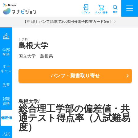
マナビジョン
検索
ログイン
パンフ・願書
【注目!】パンフ請求で2000円分電子図書カードGET
しまね
島根大学
学部
学科
国立大学
島根県
オー
キャン
パンフ・願書取り寄せ
先輩
就職
島根大学/
資格
総合理工学部の偏差値・共
通テスト得点率（入試難易
偏差値
度）
入試