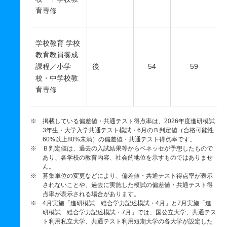
育専修
学校教育 学校
教育教員養成
課程／小学
後
54
59
校・中学校教
育専修
※ 掲載している偏差値・共通テスト得点率は、2026年度進研模試
3年生・大学入学共通テスト模試・6月のＢ判定値（合格可能性
60%以上80%未満）の偏差値・共通テスト得点率です。
※ Ｂ判定値は、過去の入試結果等からベネッセが予想したもので
あり、各学校の教育内容、社会的地位を示すものではありませ
ん。
※ 募集単位の変更などにより、偏差値・共通テスト得点率が表示
されないことや、過去に実施した模試の偏差値・共通テスト得
点率が表示される場合があります。
※ 4月実施「進研模試 総合学力記述模試・4月」と7月実施「進
研模試 総合学力記述模試・7月」では、国公立大学、共通テス
ト利用私立大学、共通テスト利用短期大学の各大学が設定した