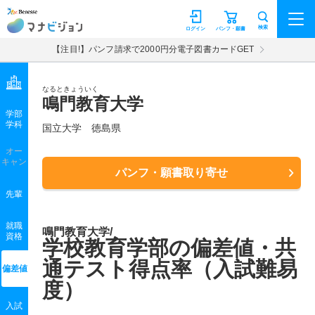
マナビジョン
検索
ログイン
パンフ・願書
【注目!】パンフ請求で2000円分電子図書カードGET
なるときょういく
鳴門教育大学
学部
学科
国立大学
徳島県
オー
キャン
パンフ・願書取り寄せ
先輩
就職
鳴門教育大学/
資格
学校教育学部の偏差値・共
通テスト得点率（入試難易
偏差値
度）
入試