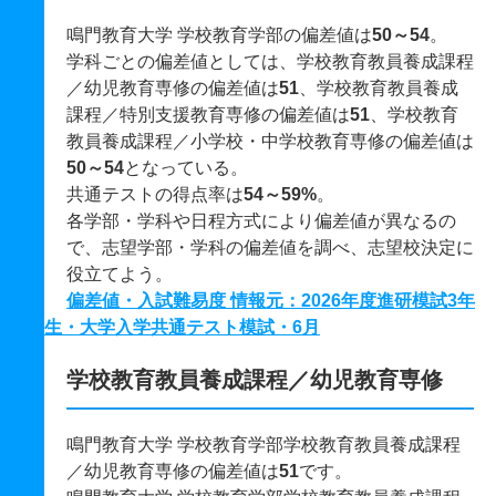
鳴門教育大学 学校教育学部の偏差値は
50～54
。
学科ごとの偏差値としては、学校教育教員養成課程
／幼児教育専修の偏差値は
51
、学校教育教員養成
課程／特別支援教育専修の偏差値は
51
、学校教育
教員養成課程／小学校・中学校教育専修の偏差値は
50～54
となっている。
共通テストの得点率は
54～59%
。
各学部・学科や日程方式により偏差値が異なるの
で、志望学部・学科の偏差値を調べ、志望校決定に
役立てよう。
偏差値・入試難易度 情報元：2026年度進研模試3年
生・大学入学共通テスト模試・6月
学校教育教員養成課程／幼児教育専修
鳴門教育大学 学校教育学部学校教育教員養成課程
／幼児教育専修の偏差値は
51
です。