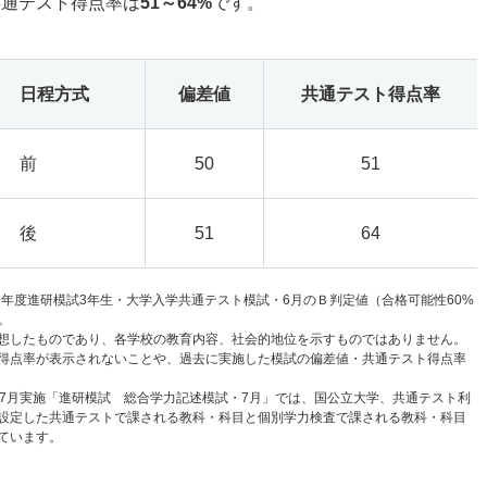
共通テスト得点率は
51～64%
です。
日程方式
偏差値
共通テスト得点率
前
50
51
後
51
64
6年度進研模試3年生・大学入学共通テスト模試・6月のＢ判定値（合格可能性60%
。
想したものであり、各学校の教育内容、社会的地位を示すものではありません。
得点率が表示されないことや、過去に実施した模試の偏差値・共通テスト得点率
と7月実施「進研模試 総合学力記述模試・7月」では、国公立大学、共通テスト利
設定した共通テストで課される教科・科目と個別学力検査で課される教科・科目
ています。