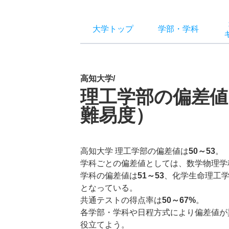
大学トップ
学部
・
学科
高知大学/
理工学部の偏差値
難易度）
高知大学 理工学部の偏差値は
50～53
。
学科ごとの偏差値としては、数学物理学
学科の偏差値は
51～53
、化学生命理工
となっている。
共通テストの得点率は
50～67%
。
各学部・学科や日程方式により偏差値が
役立てよう。