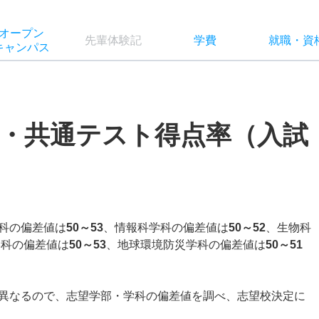
オー
プン
先輩
体験記
学費
就職
・
資
キャン
パス
・共通テスト得点率（入試
科の偏差値は
50～53
、情報科学科の偏差値は
50～52
、生物科
学科の偏差値は
50～53
、地球環境防災学科の偏差値は
50～51
異なるので、志望学部・学科の偏差値を調べ、志望校決定に