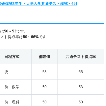
度進研模試3年生・大学入学共通テスト模試・6月
値は
50～53
です。
テスト得点率は
50～66%
です。
日程方式
偏差値
共通テスト得点率
後
53
66
前・数学
50
53
前・理科
50
50