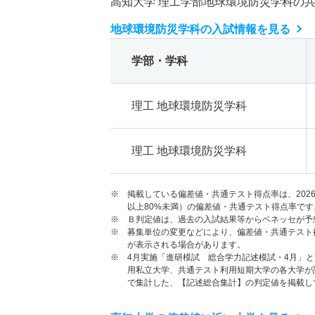
高知大学 理工学部地球環境防災学科の
地球環境防災学科の入試情報を見る
学部・学科
理工 地球環境防災学科
理工 地球環境防災学科
※ 掲載している偏差値・共通テスト得点率は、202
以上80%未満）の偏差値・共通テスト得点率です
※ Ｂ判定値は、過去の入試結果等からベネッセが予
※ 募集単位の変更などにより、偏差値・共通テスト
が表示される場合があります。
※ 4月実施「進研模試 総合学力記述模試・4月」
用私立大学、共通テスト利用短期大学の各大学が
で集計した、【記述総合集計】の判定値を掲載し