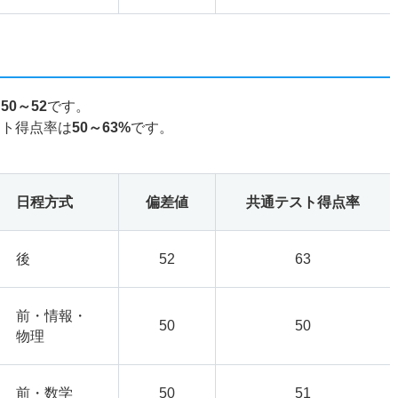
は
50～52
です。
スト得点率は
50～63%
です。
日程方式
偏差値
共通テスト得点率
後
52
63
前・情報・
50
50
物理
前・数学
50
51