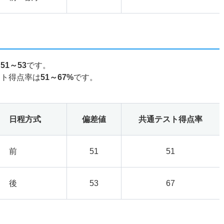
は
51～53
です。
スト得点率は
51～67%
です。
日程方式
偏差値
共通テスト得点率
前
51
51
後
53
67