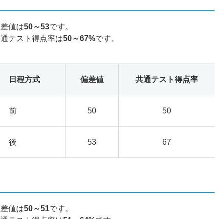
偏差値は
50～53
です。
共通テスト得点率は
50～67%
です。
日程方式
偏差値
共通テスト得点率
前
50
50
後
53
67
偏差値は
50～51
です。