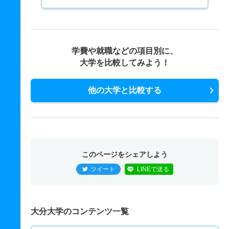
学費や就職などの項目別に、
大学を比較してみよう！
他の大学と比較する
このページをシェアしよう
ツイート
LINEで送る
大分大学のコンテンツ一覧