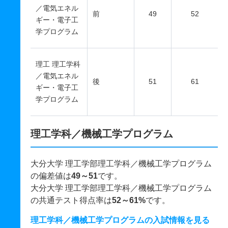
／電気エネル
前
49
52
ギー・電子工
学プログラム
理工 理工学科
／電気エネル
後
51
61
ギー・電子工
学プログラム
理工学科／機械工学プログラム
大分大学 理工学部理工学科／機械工学プログラム
の偏差値は
49～51
です。
大分大学 理工学部理工学科／機械工学プログラム
の共通テスト得点率は
52～61%
です。
理工学科／機械工学プログラムの入試情報を見る