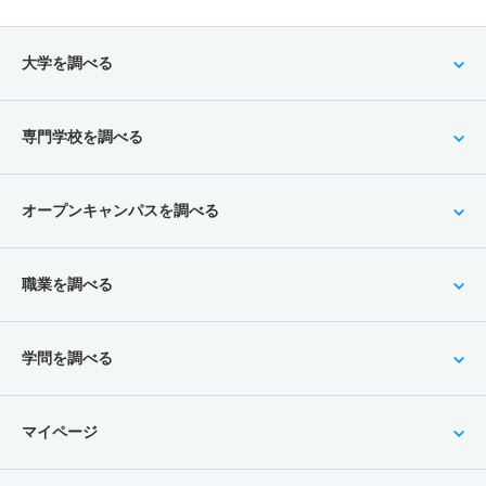
大学を調べる
専門学校を調べる
オープンキャンパスを調べる
職業を調べる
学問を調べる
マイページ