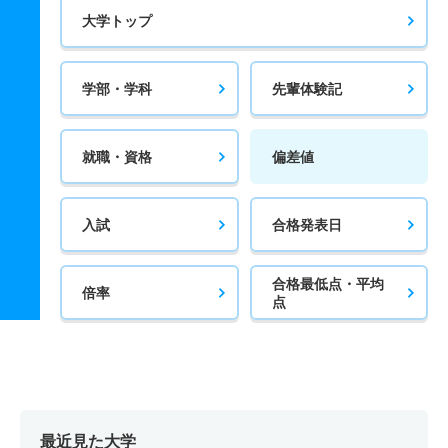
大学トップ
学部・学科
先輩体験記
就職・資格
偏差値
入試
合格発表日
合格最低点・平均
倍率
点
最近見た大学