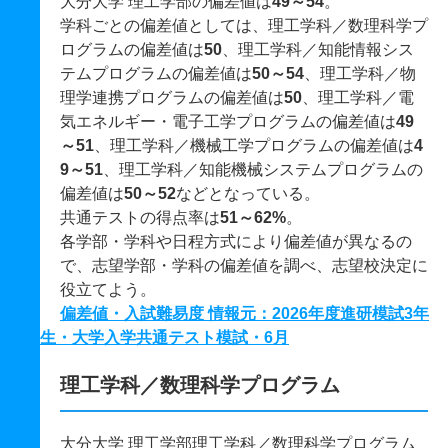
大分大学 理工学部の偏差値は
49～54
。
学科ごとの偏差値としては、理工学科／数理科学プ
ログラムの偏差値は
50
、理工学科／知能情報シス
テムプログラムの偏差値は
50～54
、理工学科／物
理学連携プログラムの偏差値は
50
、理工学科／電
気エネルギー・電子工学プログラムの偏差値は
49
～51
、理工学科／機械工学プログラムの偏差値は
4
9～51
、理工学科／知能機械システムプログラムの
偏差値は
50～52
などとなっている。
共通テストの得点率は
51～62%
。
各学部・学科や日程方式により偏差値が異なるの
で、志望学部・学科の偏差値を調べ、志望校決定に
役立てよう。
偏差値・入試難易度 情報元：2026年度進研模試3年
生・大学入学共通テスト模試・6月
理工学科／数理科学プログラム
大分大学 理工学部理工学科／数理科学プログラム