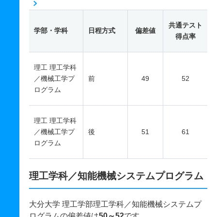
共通テスト
学部・学科
日程方式
偏差値
得点率
理工 理工学科
／機械工学プ
前
49
52
ログラム
理工 理工学科
／機械工学プ
後
51
61
ログラム
理工学科／知能機械システムプログラム
大分大学 理工学部理工学科／知能機械システムプ
ログラムの偏差値は
50～52
です。