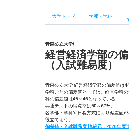
大学トップ
学部
・
学科
青森公立大学/
経営経済学部の偏
（入試難易度）
青森公立大学 経営経済学部の偏差値は
4
学科ごとの偏差値としては、経営学科の
科の偏差値は
45～46
となっている。
共通テストの得点率は
50～67%
。
各学部・学科や日程方式により偏差値が
役立てよう。
偏差値・入試難易度 情報元：2026年