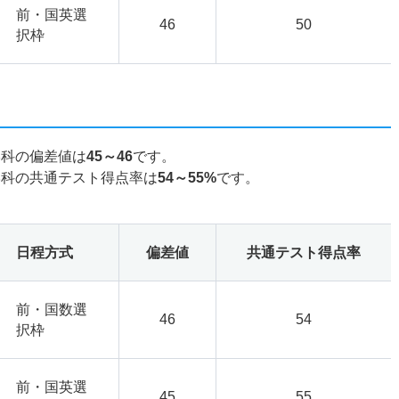
前・国英選
46
50
択枠
学科の偏差値は
45～46
です。
学科の共通テスト得点率は
54～55%
です。
日程方式
偏差値
共通テスト得点率
前・国数選
46
54
択枠
前・国英選
45
55