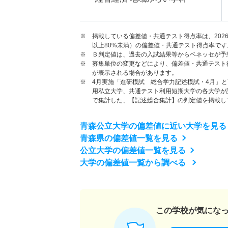
※ 掲載している偏差値・共通テスト得点率は、202
以上80%未満）の偏差値・共通テスト得点率です
※ Ｂ判定値は、過去の入試結果等からベネッセが予
※ 募集単位の変更などにより、偏差値・共通テスト
が表示される場合があります。
※ 4月実施「進研模試 総合学力記述模試・4月」
用私立大学、共通テスト利用短期大学の各大学が
で集計した、【記述総合集計】の判定値を掲載し
青森公立大学の偏差値に近い大学を見る
青森県の偏差値一覧を見る
公立大学の偏差値一覧を見る
大学の偏差値一覧から調べる
この学校が気にな