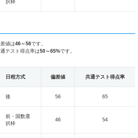
択枠
偏差値は
46～56
です。
共通テスト得点率は
50～65%
です。
日程方式
偏差値
共通テスト得点率
後
56
65
前・国数選
46
54
択枠