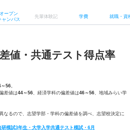
オー
プン
先輩
体験記
学費
就職
・
資
キャン
パス
差値・共通テスト得点率
4～56
。
偏差値は
44～56
、経済学科の偏差値は
46～56
、地域みらい学
異なるので、志望学部・学科の偏差値を調べ、志望校決定に
度進研模試3年生・大学入学共通テスト模試・6月