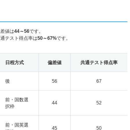
偏差値は
44～56
です。
共通テスト得点率は
50～67%
です。
日程方式
偏差値
共通テスト得点率
後
56
67
前・国数選
44
52
択枠
前・国英選
45
50