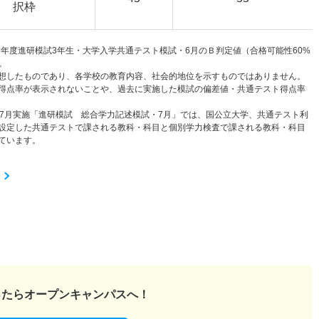
択枠
6年度進研模試3年生・大学入学共通テスト模試・6月のＢ判定値（合格可能性60%
。
想したものであり、各学校の教育内容、社会的地位を示すものではありません。
得点率が表示されないことや、過去に実施した模試の偏差値・共通テスト得点率
と7月実施「進研模試 総合学力記述模試・7月」では、国公立大学、共通テスト利
設定した共通テストで課される教科・科目と個別学力検査で課される教科・科目
ています。
ったら
オープンキャンパスへ！