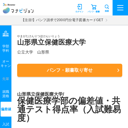
マナビジョン
検索
ログイン
パンフ・願書
【注目!】パンフ請求で2000円分電子図書カードGET
やまがたけんりつほけんいりょう
山形県立保健医療大学
学部
学科
公立大学
山形県
オー
キャン
パンフ・願書取り寄せ
先輩
就職
山形県立保健医療大学/
資格
保健医療学部の偏差値・共
通テスト得点率（入試難易
偏差値
度）
入試