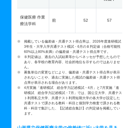
保健医療 作業
前
52
57
療法学科
※ 掲載している偏差値・共通テスト得点率は、2026年度進研模試
3年生・大学入学共通テスト模試・6月のＢ判定値（合格可能性
60%以上80%未満）の偏差値・共通テスト得点率です。
※ Ｂ判定値は、過去の入試結果等からベネッセが予想したもので
あり、各学校の教育内容、社会的地位を示すものではありませ
ん。
※ 募集単位の変更などにより、偏差値・共通テスト得点率が表示
されないことや、過去に実施した模試の偏差値・共通テスト得
点率が表示される場合があります。
※ 4月実施「進研模試 総合学力記述模試・4月」と7月実施「進
研模試 総合学力記述模試・7月」では、国公立大学、共通テス
ト利用私立大学、共通テスト利用短期大学の各大学が設定した
共通テストで課される教科・科目と個別学力検査で課される教
科・科目で集計した、【記述総合集計】の判定値を掲載してい
ます。
山形県立保健医療大学の偏差値に近い大学を見る