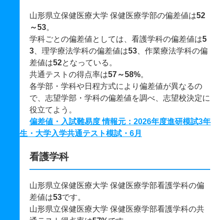
山形県立保健医療大学 保健医療学部の偏差値は
52
～53
。
学科ごとの偏差値としては、看護学科の偏差値は
5
3
、理学療法学科の偏差値は
53
、作業療法学科の偏
差値は
52
となっている。
共通テストの得点率は
57～58%
。
各学部・学科や日程方式により偏差値が異なるの
で、志望学部・学科の偏差値を調べ、志望校決定に
役立てよう。
偏差値・入試難易度 情報元：2026年度進研模試3年
生・大学入学共通テスト模試・6月
看護学科
山形県立保健医療大学 保健医療学部看護学科の偏
差値は
53
です。
山形県立保健医療大学 保健医療学部看護学科の共