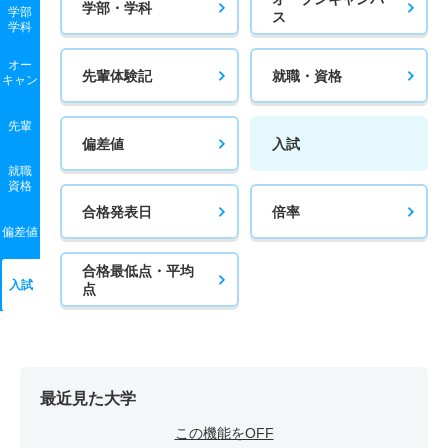
学部・学科
学部
ス
学科
オー
先輩体験記
就職・資格
キャン
先輩
偏差値
入試
就職
資格
合格発表日
倍率
偏差値
合格最低点・平均
入試
点
最近見た大学
この機能をOFF