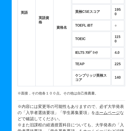
195
英検CSEスコア
英語
0
英語資
格
TOEFL iBT
○
資格名
115
TOEIC
0
IELTS ｱｶﾃﾞﾐｯｸ
4.0
TEAP
225
ケンブリッジ英検ス
140
コア
※面接，その他各１００点。その他は自己推薦書。
※内容には変更等の可能性もありますので、必ず大学発表
の「入学者選抜要項」「学生募集要項」を
ホームページ
な
どで確認してください。
※また旧課程の経過措置科目についても、大学発表の「入