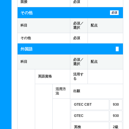
面接
必須
その他
必須
必須／
科目
配点
選択
その他
必須
外国語
必須／
科目
配点
選択
活用す
英語資格
る
活用方
出願
法
GTEC CBT
930
GTEC
930
英検
2級