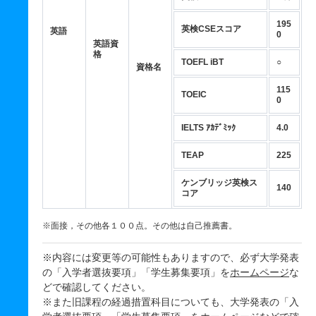
195
英検CSEスコア
英語
0
英語資
格
TOEFL iBT
○
資格名
115
TOEIC
0
IELTS ｱｶﾃﾞﾐｯｸ
4.0
TEAP
225
ケンブリッジ英検ス
140
コア
※面接，その他各１００点。その他は自己推薦書。
※内容には変更等の可能性もありますので、必ず大学発表
の「入学者選抜要項」「学生募集要項」を
ホームページ
な
どで確認してください。
※また旧課程の経過措置科目についても、大学発表の「入