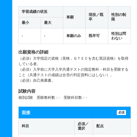
学習成績の状況
現役／既
性別の制
単願
卒
限
最小
最大
性別は問
-
-
単願のみ
既卒可
わない
出願資格の詳細
（必須）大学指定の資格（英検，ＧＴＥＣを含む英語資格）を取得
している者。
（必須）入学前に大学入学共通テストの指定教科・科目を受験する
こと（共通テストの成績は合否の判定資料にはしない）。
（必須）自己推薦書。
試験内容
個別試験 受験教科数：- 受験科目数：-
面接
必須
必須／
科目
配点
選択