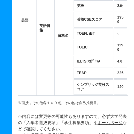
英検
2級
195
英検CSEスコア
英語
0
英語資
格
TOEFL iBT
○
資格名
115
TOEIC
0
IELTS ｱｶﾃﾞﾐｯｸ
4.0
TEAP
225
ケンブリッジ英検ス
140
コア
※面接，その他各１００点。その他は自己推薦書。
※内容には変更等の可能性もありますので、必ず大学発表
の「入学者選抜要項」「学生募集要項」を
ホームページ
な
どで確認してください。