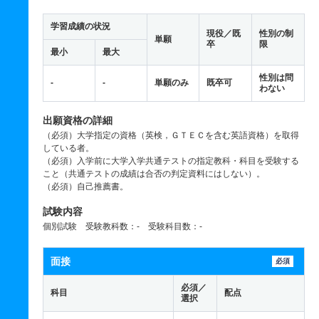
学習成績の状況
現役／既
性別の制
単願
卒
限
最小
最大
性別は問
-
-
単願のみ
既卒可
わない
出願資格の詳細
（必須）大学指定の資格（英検，ＧＴＥＣを含む英語資格）を取得
している者。
（必須）入学前に大学入学共通テストの指定教科・科目を受験する
こと（共通テストの成績は合否の判定資料にはしない）。
（必須）自己推薦書。
試験内容
個別試験 受験教科数：- 受験科目数：-
面接
必須
必須／
科目
配点
選択