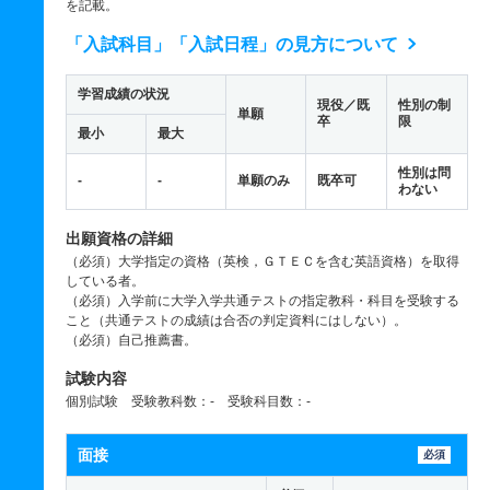
を記載。
「入試科目」「入試日程」の見方について
学習成績の状況
現役／既
性別の制
単願
卒
限
最小
最大
性別は問
-
-
単願のみ
既卒可
わない
出願資格の詳細
（必須）大学指定の資格（英検，ＧＴＥＣを含む英語資格）を取得
している者。
（必須）入学前に大学入学共通テストの指定教科・科目を受験する
こと（共通テストの成績は合否の判定資料にはしない）。
（必須）自己推薦書。
試験内容
個別試験 受験教科数：- 受験科目数：-
面接
必須