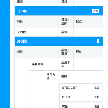
面接
必須
その他
必須
必須／
科目
配点
選択
その他
必須
外国語
必須／
科目
配点
選択
活用す
英語資格
る
活用方
出願
法
GTEC CBT
930
GTEC
930
英検
2級