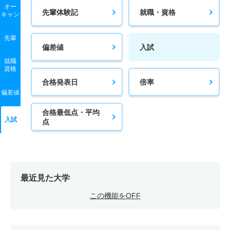
オー
先輩体験記
就職・資格
キャン
先輩
偏差値
入試
就職
資格
合格発表日
倍率
偏差値
合格最低点・平均
入試
点
最近見た大学
この機能をOFF