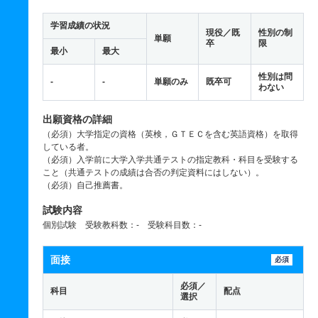
学習成績の状況
現役／既
性別の制
単願
卒
限
最小
最大
性別は問
-
-
単願のみ
既卒可
わない
出願資格の詳細
（必須）大学指定の資格（英検，ＧＴＥＣを含む英語資格）を取得
している者。
（必須）入学前に大学入学共通テストの指定教科・科目を受験する
こと（共通テストの成績は合否の判定資料にはしない）。
（必須）自己推薦書。
試験内容
個別試験 受験教科数：- 受験科目数：-
面接
必須
必須／
科目
配点
選択