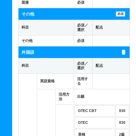
面接
必須
その他
必須
必須／
科目
配点
選択
その他
必須
外国語
必須／
科目
配点
選択
活用す
英語資格
る
活用方
出願
法
GTEC CBT
930
GTEC
930
英検
2級