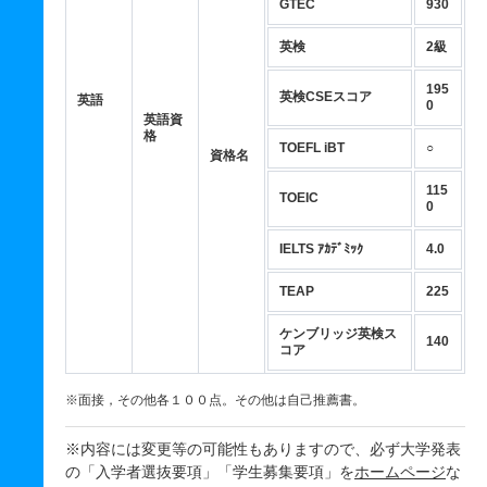
GTEC
930
英検
2級
195
英検CSEスコア
英語
0
英語資
格
TOEFL iBT
○
資格名
115
TOEIC
0
IELTS ｱｶﾃﾞﾐｯｸ
4.0
TEAP
225
ケンブリッジ英検ス
140
コア
※面接，その他各１００点。その他は自己推薦書。
※内容には変更等の可能性もありますので、必ず大学発表
の「入学者選抜要項」「学生募集要項」を
ホームページ
な