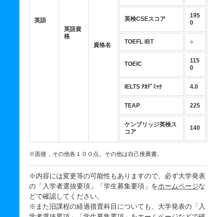
195
英検CSEスコア
英語
0
英語資
格
TOEFL iBT
○
資格名
115
TOEIC
0
IELTS ｱｶﾃﾞﾐｯｸ
4.0
TEAP
225
ケンブリッジ英検ス
140
コア
※面接，その他各１００点。その他は自己推薦書。
※内容には変更等の可能性もありますので、必ず大学発表
の「入学者選抜要項」「学生募集要項」を
ホームページ
な
どで確認してください。
※また旧課程の経過措置科目についても、大学発表の「入
学者選抜要項」「学生募集要項」を
ホームページ
などで確