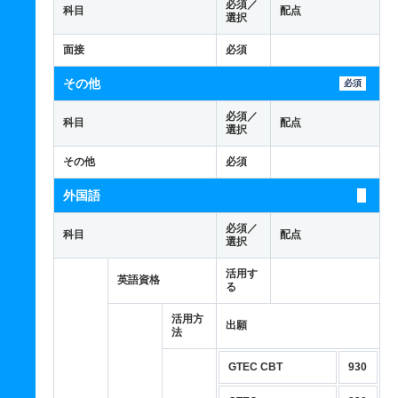
必須／
科目
配点
選択
面接
必須
その他
必須
必須／
科目
配点
選択
その他
必須
外国語
必須／
科目
配点
選択
活用す
英語資格
る
活用方
出願
法
GTEC CBT
930