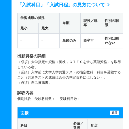
「入試科目」「入試日程」の見方について
学習成績の状況
現役／既
性別の制
単願
卒
限
最小
最大
性別は問
-
-
単願のみ
既卒可
わない
出願資格の詳細
（必須）大学指定の資格（英検，ＧＴＥＣを含む英語資格）を取得
している者。
（必須）入学前に大学入学共通テストの指定教科・科目を受験する
こと（共通テストの成績は合否の判定資料にはしない）。
（必須）自己推薦書。
試験内容
個別試験 受験教科数：- 受験科目数：-
面接
必須
必須／
科目
配点
選択