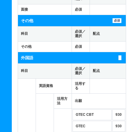
面接
必須
その他
必須
必須／
科目
配点
選択
その他
必須
外国語
必須／
科目
配点
選択
活用す
英語資格
る
活用方
出願
法
GTEC CBT
930
GTEC
930