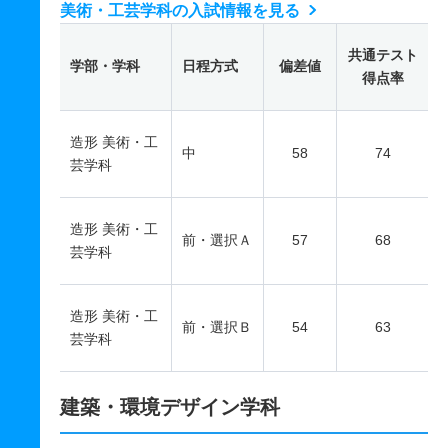
美術・工芸学科の入試情報を見る
共通テスト
学部・学科
日程方式
偏差値
得点率
造形 美術・工
中
58
74
芸学科
造形 美術・工
前・選択Ａ
57
68
芸学科
造形 美術・工
前・選択Ｂ
54
63
芸学科
建築・環境デザイン学科