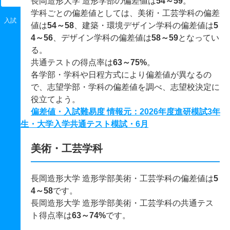
長岡造形大学 造形学部の偏差値は
54～59
。
学科ごとの偏差値としては、美術・工芸学科の偏差
入試
値は
54～58
、建築・環境デザイン学科の偏差値は
5
4～56
、デザイン学科の偏差値は
58～59
となってい
る。
共通テストの得点率は
63～75%
。
各学部・学科や日程方式により偏差値が異なるの
で、志望学部・学科の偏差値を調べ、志望校決定に
役立てよう。
偏差値・入試難易度 情報元：2026年度進研模試3年
生・大学入学共通テスト模試・6月
美術・工芸学科
長岡造形大学 造形学部美術・工芸学科の偏差値は
5
4～58
です。
長岡造形大学 造形学部美術・工芸学科の共通テス
ト得点率は
63～74%
です。