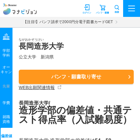
マナビジョン
検索
ログイン
パンフ・願書
【注目!】パンフ請求で2000円分電子図書カードGET
ながおかぞうけい
長岡造形大学
学部
学科
公立大学
新潟県
オー
キャン
パンフ・願書取り寄せ
先輩
WEB出願関連情報
長岡造形大学/
学費
造形学部の偏差値・共通テ
スト得点率（入試難易度）
就職
資格
偏差値