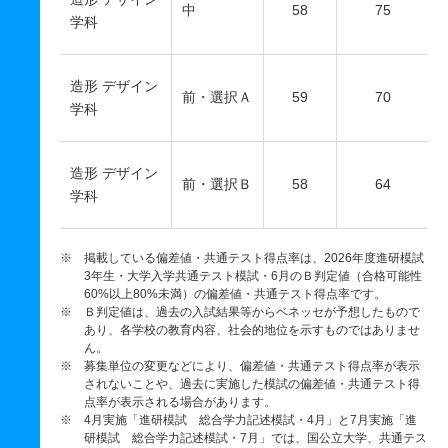
中
58
75
学科
造形 デザイン
前・選択Ａ
59
70
学科
造形 デザイン
前・選択Ｂ
58
64
学科
※ 掲載している偏差値・共通テスト得点率は、2026年度進研模試
3年生・大学入学共通テスト模試・6月のＢ判定値（合格可能性
60%以上80%未満）の偏差値・共通テスト得点率です。
※ Ｂ判定値は、過去の入試結果等からベネッセが予想したもので
あり、各学校の教育内容、社会的地位を示すものではありませ
ん。
※ 募集単位の変更などにより、偏差値・共通テスト得点率が表示
されないことや、過去に実施した模試の偏差値・共通テスト得
点率が表示される場合があります。
※ 4月実施「進研模試 総合学力記述模試・4月」と7月実施「進
研模試 総合学力記述模試・7月」では、国公立大学、共通テス