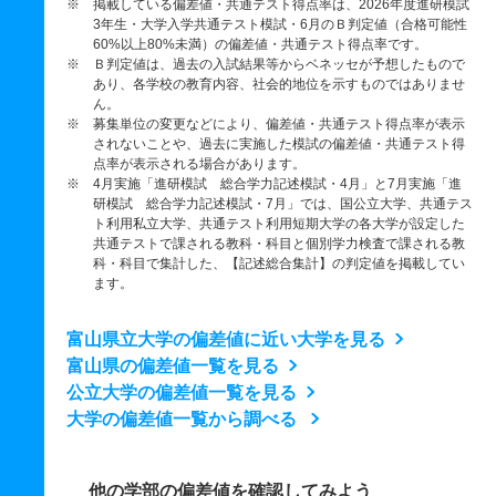
※ 掲載している偏差値・共通テスト得点率は、2026年度進研模試
3年生・大学入学共通テスト模試・6月のＢ判定値（合格可能性
60%以上80%未満）の偏差値・共通テスト得点率です。
※ Ｂ判定値は、過去の入試結果等からベネッセが予想したもので
あり、各学校の教育内容、社会的地位を示すものではありませ
ん。
※ 募集単位の変更などにより、偏差値・共通テスト得点率が表示
されないことや、過去に実施した模試の偏差値・共通テスト得
点率が表示される場合があります。
※ 4月実施「進研模試 総合学力記述模試・4月」と7月実施「進
研模試 総合学力記述模試・7月」では、国公立大学、共通テス
ト利用私立大学、共通テスト利用短期大学の各大学が設定した
共通テストで課される教科・科目と個別学力検査で課される教
科・科目で集計した、【記述総合集計】の判定値を掲載してい
ます。
富山県立大学の偏差値に近い大学を見る
富山県の偏差値一覧を見る
公立大学の偏差値一覧を見る
大学の偏差値一覧から調べる
他の学部の偏差値を確認してみよう