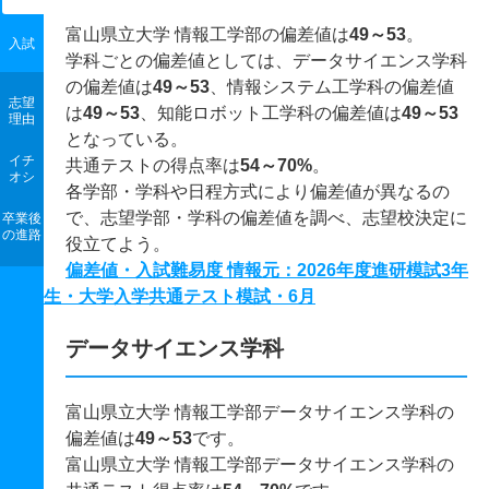
富山県立大学 情報工学部の偏差値は
49～53
。
入試
学科ごとの偏差値としては、データサイエンス学科
の偏差値は
49～53
、情報システム工学科の偏差値
志望
は
49～53
、知能ロボット工学科の偏差値は
49～53
理由
となっている。
イチ
共通テストの得点率は
54～70%
。
オシ
各学部・学科や日程方式により偏差値が異なるの
で、志望学部・学科の偏差値を調べ、志望校決定に
卒業後
の進路
役立てよう。
偏差値・入試難易度 情報元：2026年度進研模試3年
生・大学入学共通テスト模試・6月
データサイエンス学科
富山県立大学 情報工学部データサイエンス学科の
偏差値は
49～53
です。
富山県立大学 情報工学部データサイエンス学科の