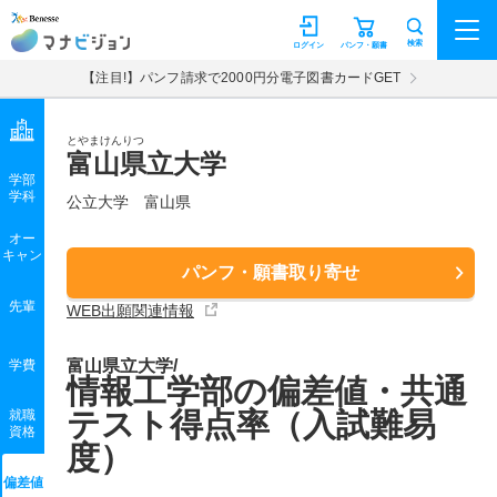
マナビジョン
検索
ログイン
パンフ・願書
【注目!】パンフ請求で2000円分電子図書カードGET
とやまけんりつ
富山県立大学
学部
学科
公立大学
富山県
オー
キャン
パンフ・願書取り寄せ
先輩
WEB出願関連情報
富山県立大学/
学費
情報工学部の偏差値・共通
テスト得点率（入試難易
就職
資格
度）
偏差値