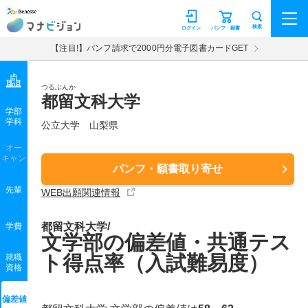
マナビジョン
検索
ログイン
パンフ・願書
【注目!】パンフ請求で2000円分電子図書カードGET
つるぶんか
都留文科大学
学部
学科
公立大学
山梨県
オー
キャン
パンフ・願書取り寄せ
先輩
WEB出願関連情報
都留文科大学/
学費
文学部の偏差値・共通テス
ト得点率（入試難易度）
就職
資格
偏差値