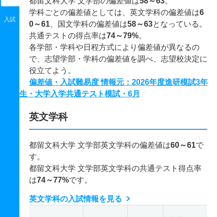
都留文科大学 文学部の偏差値は
58～63
。
学科ごとの偏差値としては、英文学科の偏差値は
6
入試
0～61
、国文学科の偏差値は
58～63
となっている。
共通テストの得点率は
74～79%
。
各学部・学科や日程方式により偏差値が異なるの
で、志望学部・学科の偏差値を調べ、志望校決定に
役立てよう。
偏差値・入試難易度 情報元：2026年度進研模試3年
生・大学入学共通テスト模試・6月
英文学科
都留文科大学 文学部英文学科の偏差値は
60～61
で
す。
都留文科大学 文学部英文学科の共通テスト得点率
は
74～77%
です。
英文学科の入試情報を見る