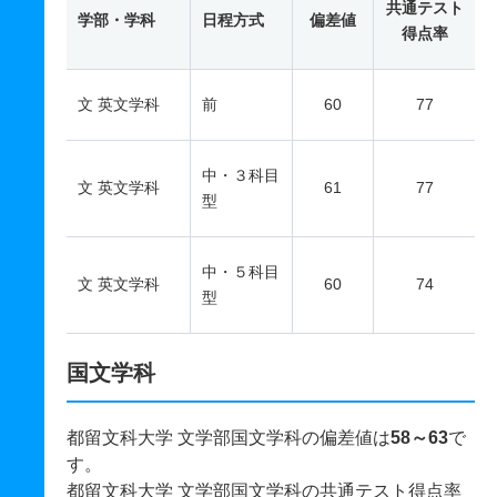
共通テスト
学部・学科
日程方式
偏差値
得点率
文 英文学科
前
60
77
中・３科目
文 英文学科
61
77
型
中・５科目
文 英文学科
60
74
型
国文学科
都留文科大学 文学部国文学科の偏差値は
58～63
で
す。
都留文科大学 文学部国文学科の共通テスト得点率