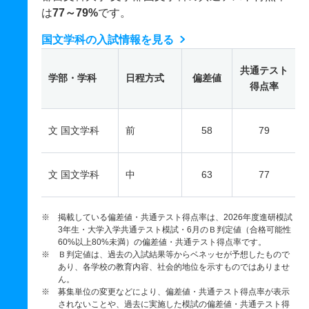
は
77～79%
です。
国文学科の入試情報を見る
共通テスト
学部・学科
日程方式
偏差値
得点率
文 国文学科
前
58
79
文 国文学科
中
63
77
※ 掲載している偏差値・共通テスト得点率は、2026年度進研模試
3年生・大学入学共通テスト模試・6月のＢ判定値（合格可能性
60%以上80%未満）の偏差値・共通テスト得点率です。
※ Ｂ判定値は、過去の入試結果等からベネッセが予想したもので
あり、各学校の教育内容、社会的地位を示すものではありませ
ん。
※ 募集単位の変更などにより、偏差値・共通テスト得点率が表示
されないことや、過去に実施した模試の偏差値・共通テスト得