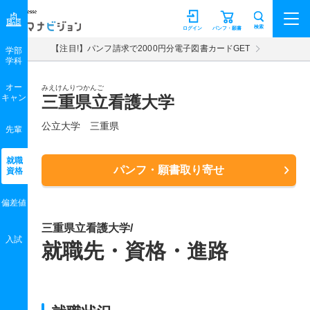
マナビジョン
検索
ログイン
パンフ・願書
【注目!】パンフ請求で2000円分電子図書カードGET
学部
学科
オー
みえけんりつかんご
キャン
三重県立看護大学
公立大学 三重県
先輩
就職
パンフ・願書取り寄せ
資格
偏差値
三重県立看護大学/
入試
就職先・資格・進路