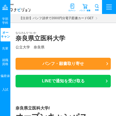
マナビジョン
検索
ログイン
パンフ・願書
【注目!】パンフ請求で2000円分電子図書カードGET
学部
学科
オー
ならけんりついか
キャン
奈良県立医科大学
公立大学 奈良県
先輩
就職
パンフ・願書取り寄せ
資格
偏差値
LINEで通知を受け取る
入試
奈良県立医科大学/