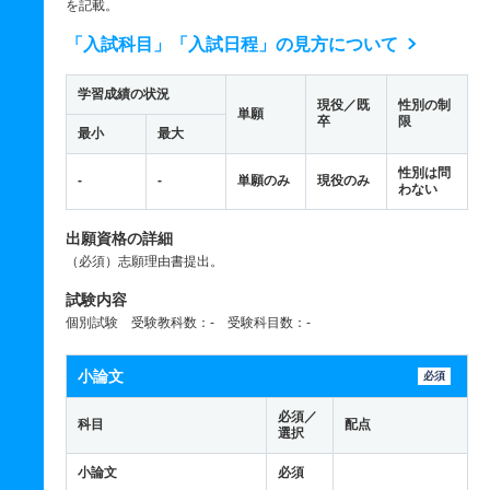
を記載。
「入試科目」「入試日程」の見方について
学習成績の状況
現役／既
性別の制
単願
卒
限
最小
最大
性別は問
-
-
単願のみ
現役のみ
わない
出願資格の詳細
（必須）志願理由書提出。
試験内容
個別試験 受験教科数：- 受験科目数：-
小論文
必須
必須／
科目
配点
選択
小論文
必須