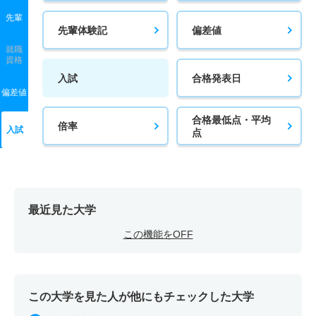
先輩
先輩体験記
偏差値
就職
資格
入試
合格発表日
偏差値
合格最低点・平均
倍率
入試
点
最近見た大学
この機能をOFF
この大学を見た人が他にもチェックした大学