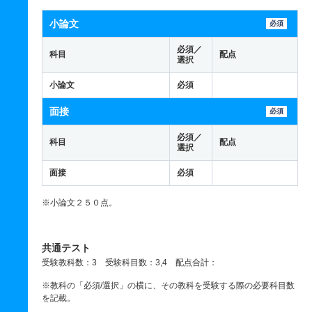
小論文
必須
必須／
科目
配点
選択
小論文
必須
面接
必須
必須／
科目
配点
選択
面接
必須
※小論文２５０点。
共通テスト
受験教科数：3 受験科目数：3,4 配点合計：
※教科の「必須/選択」の横に、その教科を受験する際の必要科目数
を記載。