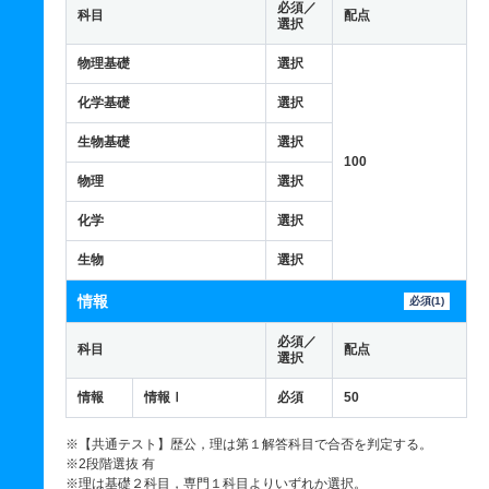
必須／
科目
配点
選択
物理基礎
選択
化学基礎
選択
生物基礎
選択
100
物理
選択
化学
選択
生物
選択
情報
必須(1)
必須／
科目
配点
選択
情報
情報Ⅰ
必須
50
※【共通テスト】歴公，理は第１解答科目で合否を判定する。
※2段階選抜 有
※理は基礎２科目，専門１科目よりいずれか選択。