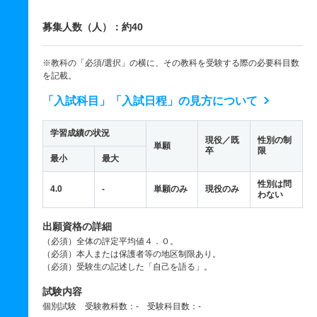
募集人数（人）：約40
※教科の「必須/選択」の横に、その教科を受験する際の必要科目数
を記載。
「入試科目」「入試日程」の見方について
学習成績の状況
現役／既
性別の制
単願
卒
限
最小
最大
性別は問
4.0
-
単願のみ
現役のみ
わない
出願資格の詳細
（必須）全体の評定平均値４．０。
（必須）本人または保護者等の地区制限あり。
（必須）受験生の記述した「自己を語る」。
試験内容
個別試験 受験教科数：- 受験科目数：-