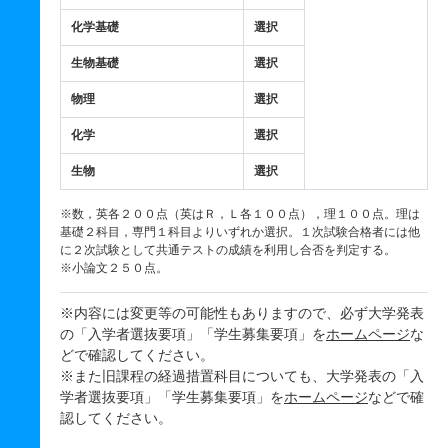
化学基礎
選択
生物基礎
選択
物理
選択
化学
選択
生物
選択
※数，英各２００点（英はＲ，Ｌ各１００点），理１００点。理は
基礎２科目，専門１科目よりいずれか選択。１次試験合格者には他
に２次試験として共通テストの成績を利用し合否を判定する。
※小論文２５０点。
※内容には変更等の可能性もありますので、必ず大学発表
の「入学者選抜要項」「学生募集要項」を
ホームページ
な
どで確認してください。
※また旧課程の経過措置科目についても、大学発表の「入
学者選抜要項」「学生募集要項」を
ホームページ
などで確
認してください。