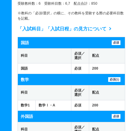
受験教科数：6 受験科目数：6,7 配点合計：850
※教科の「必須/選択」の横に、その教科を受験する際の必要科目数
を記載。
「入試科目」「入試日程」の見方について
国語
必須
必須／
科目
配点
選択
国語
必須
200
数学
必須(1)
必須／
科目
配点
選択
数学1
数学Ⅰ・A
必須
200
外国語
必須
必須／
科目
配点