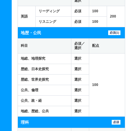
選択
リーディング
必須
100
英語
200
リスニング
必須
100
地歴・公民
必須(1)
必須／
科目
配点
選択
地総、地理探究
選択
歴総、日本史探究
選択
歴総、世界史探究
選択
100
公共、倫理
選択
公共、政・経
選択
地総、歴総、公共
選択
理科
必須