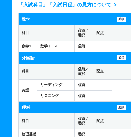
「入試科目」「入試日程」の見方について
数学
必須
必須／
科目
配点
選択
数学1
数学Ⅰ・A
必須
外国語
必須
必須／
科目
配点
選択
リーディング
必須
英語
リスニング
必須
理科
必須
必須／
科目
配点
選択
物理基礎
選択