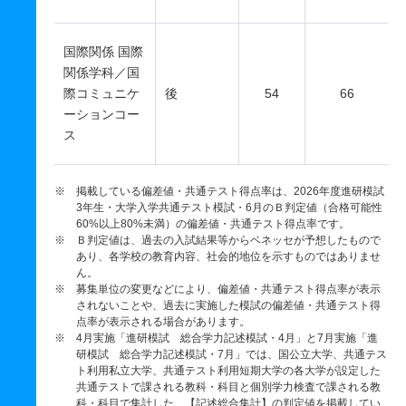
国際関係 国際
関係学科／国
際コミュニケ
後
54
66
ーションコー
ス
※ 掲載している偏差値・共通テスト得点率は、2026年度進研模試
3年生・大学入学共通テスト模試・6月のＢ判定値（合格可能性
60%以上80%未満）の偏差値・共通テスト得点率です。
※ Ｂ判定値は、過去の入試結果等からベネッセが予想したもので
あり、各学校の教育内容、社会的地位を示すものではありませ
ん。
※ 募集単位の変更などにより、偏差値・共通テスト得点率が表示
されないことや、過去に実施した模試の偏差値・共通テスト得
点率が表示される場合があります。
※ 4月実施「進研模試 総合学力記述模試・4月」と7月実施「進
研模試 総合学力記述模試・7月」では、国公立大学、共通テス
ト利用私立大学、共通テスト利用短期大学の各大学が設定した
共通テストで課される教科・科目と個別学力検査で課される教
科・科目で集計した、【記述総合集計】の判定値を掲載してい