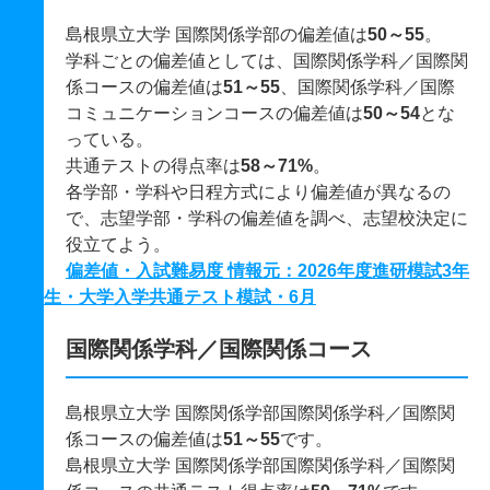
島根県立大学 国際関係学部の偏差値は
50～55
。
学科ごとの偏差値としては、国際関係学科／国際関
係コースの偏差値は
51～55
、国際関係学科／国際
コミュニケーションコースの偏差値は
50～54
とな
っている。
共通テストの得点率は
58～71%
。
各学部・学科や日程方式により偏差値が異なるの
で、志望学部・学科の偏差値を調べ、志望校決定に
役立てよう。
偏差値・入試難易度 情報元：2026年度進研模試3年
生・大学入学共通テスト模試・6月
国際関係学科／国際関係コース
島根県立大学 国際関係学部国際関係学科／国際関
係コースの偏差値は
51～55
です。
島根県立大学 国際関係学部国際関係学科／国際関