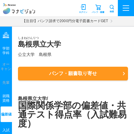
マナビジョン
検索
ログイン
パンフ・願書
【注目!】パンフ請求で2000円分電子図書カードGET
しまねけんりつ
島根県立大学
学部
学科
公立大学
島根県
オー
キャン
パンフ・願書取り寄せ
先輩
就職
島根県立大学/
資格
国際関係学部の偏差値・共
通テスト得点率（入試難易
偏差値
度）
入試