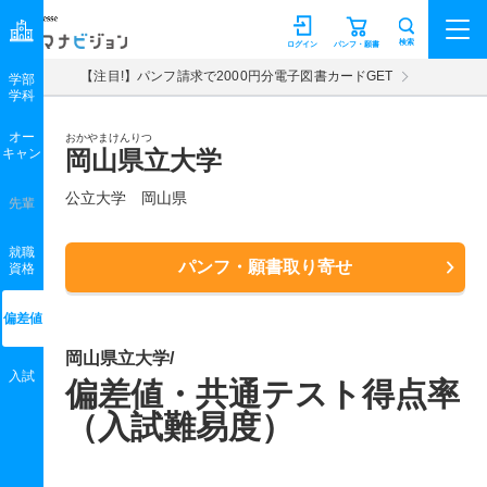
マナビジョン
検索
ログイン
パンフ・願書
【注目!】パンフ請求で2000円分電子図書カードGET
学部
学科
オー
おかやまけんりつ
キャン
岡山県立大学
公立大学 岡山県
先輩
就職
パンフ・願書取り寄せ
資格
偏差値
岡山県立大学/
入試
偏差値・共通テスト得点率
（入試難易度）