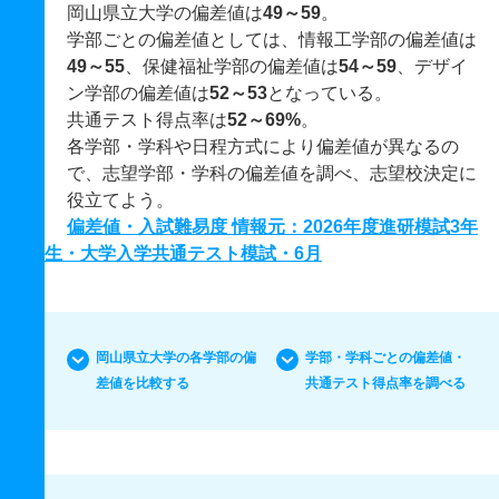
岡山県立大学の偏差値は
49～59
。
学部ごとの偏差値としては、情報工学部の偏差値は
49～55
、保健福祉学部の偏差値は
54～59
、デザイ
ン学部の偏差値は
52～53
となっている。
共通テスト得点率は
52～69%
。
各学部・学科や日程方式により偏差値が異なるの
で、志望学部・学科の偏差値を調べ、志望校決定に
役立てよう。
偏差値・入試難易度 情報元：2026年度進研模試3年
生・大学入学共通テスト模試・6月
岡山県立大学の各学部の偏
学部・学科ごとの偏差値・
差値を比較する
共通テスト得点率を調べる