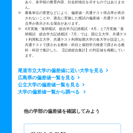
あり、各学校の教育内容、社会的地位を示すものではありませ
ん。
※ 募集単位の変更などにより、偏差値・共通テスト得点率が表示
されないことや、過去に実施した模試の偏差値・共通テスト得
点率が表示される場合があります。
※ 4月実施「進研模試 総合学力記述模試・4月」と7月実施「進
研模試 総合学力記述模試・7月」では、国公立大学、共通テス
ト利用私立大学、共通テスト利用短期大学の各大学が設定した
共通テストで課される教科・科目と個別学力検査で課される教
科・科目で集計した、【記述総合集計】の判定値を掲載してい
ます。
尾道市立大学の偏差値に近い大学を見る
広島県の偏差値一覧を見る
公立大学の偏差値一覧を見る
大学の偏差値一覧から調べる
他の学部の偏差値を確認してみよう