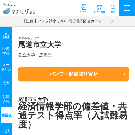
マナビジョン
検索
ログイン
パンフ・願書
【注目!】パンフ請求で2000円分電子図書カードGET
おのみちしりつ
尾道市立大学
学部
学科
公立大学
広島県
オー
キャン
パンフ・願書取り寄せ
先輩
就職
尾道市立大学/
資格
経済情報学部の偏差値・共
通テスト得点率（入試難易
偏差値
度）
入試