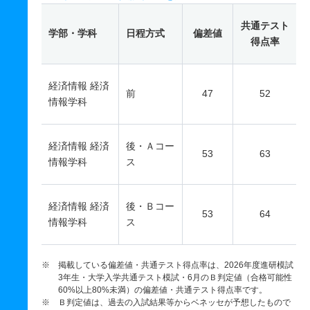
共通テスト
学部・学科
日程方式
偏差値
得点率
経済情報 経済
前
47
52
情報学科
経済情報 経済
後・Ａコー
53
63
情報学科
ス
経済情報 経済
後・Ｂコー
53
64
情報学科
ス
※ 掲載している偏差値・共通テスト得点率は、2026年度進研模試
3年生・大学入学共通テスト模試・6月のＢ判定値（合格可能性
60%以上80%未満）の偏差値・共通テスト得点率です。
※ Ｂ判定値は、過去の入試結果等からベネッセが予想したもので