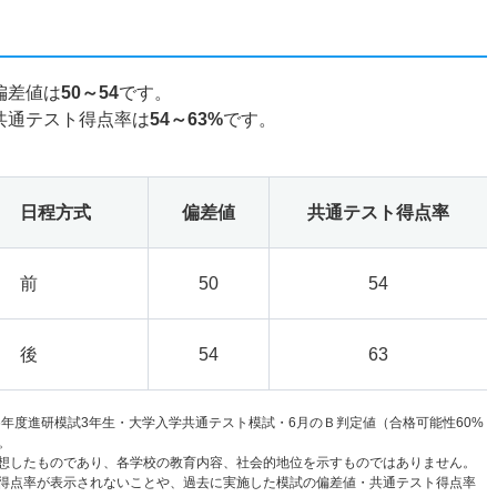
偏差値は
50～54
です。
共通テスト得点率は
54～63%
です。
日程方式
偏差値
共通テスト得点率
前
50
54
後
54
63
6年度進研模試3年生・大学入学共通テスト模試・6月のＢ判定値（合格可能性60%
。
想したものであり、各学校の教育内容、社会的地位を示すものではありません。
得点率が表示されないことや、過去に実施した模試の偏差値・共通テスト得点率