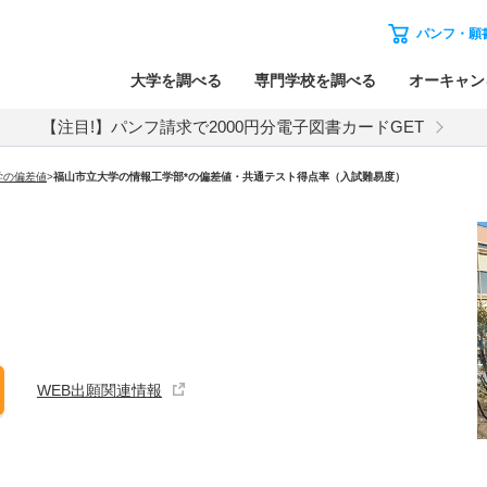
パンフ・願
大学を調べる
専門学校を調べる
オーキャン
【注目!】パンフ請求で2000円分電子図書カードGET
学の偏差値
>
福山市立大学の情報工学部*の偏差値・共通テスト得点率（入試難易度）
WEB出願関連情報