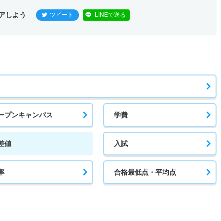
アしよう
ツイート
LINEで送る
ープンキャンパス
学費
差値
入試
率
合格最低点・平均点