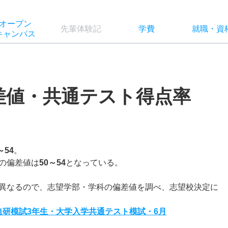
オー
プン
先輩
体験記
学費
就職
・
資
キャン
パス
差値・共通テスト得点率
～54
。
の偏差値は
50～54
となっている。
異なるので、志望学部・学科の偏差値を調べ、志望校決定に
度進研模試3年生・大学入学共通テスト模試・6月