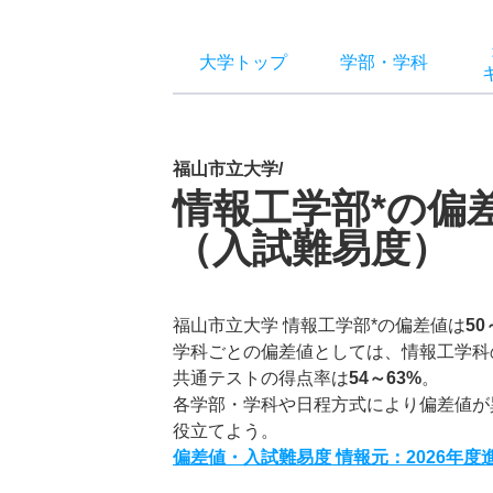
大学トップ
学部
・
学科
福山市立大学/
情報工学部*の偏
（入試難易度）
福山市立大学 情報工学部*の偏差値は
50
学科ごとの偏差値としては、情報工学科
共通テストの得点率は
54～63%
。
各学部・学科や日程方式により偏差値が
役立てよう。
偏差値・入試難易度 情報元：2026年