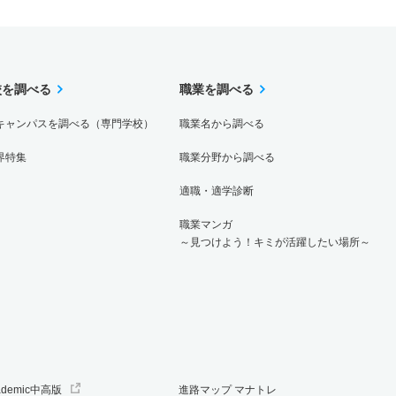
校を調べる
職業を調べる
キャンパスを調べる（専門学校）
職業名から調べる
界特集
職業分野から調べる
適職・適学診断
職業マンガ
～見つけよう！キミが活躍したい場所～
ademic中高版
進路マップ マナトレ