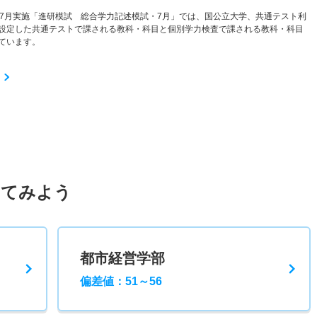
と7月実施「進研模試 総合学力記述模試・7月」では、国公立大学、共通テスト利
設定した共通テストで課される教科・科目と個別学力検査で課される教科・科目
ています。
してみよう
都市経営学部
偏差値：51～56