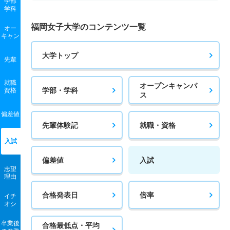
学部
学科
福岡女子大学のコンテンツ一覧
オー
キャン
大学トップ
先輩
就職
オープンキャンパ
学部・学科
資格
ス
偏差値
先輩体験記
就職・資格
入試
偏差値
入試
志望
理由
合格発表日
倍率
イチ
オシ
卒業後
合格最低点・平均