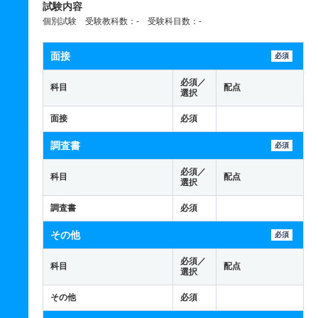
試験内容
個別試験 受験教科数：- 受験科目数：-
面接
必須
必須／
科目
配点
選択
面接
必須
調査書
必須
必須／
科目
配点
選択
調査書
必須
その他
必須
必須／
科目
配点
選択
その他
必須