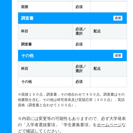
面接
必須
調査書
必須
必須／
科目
配点
選択
調査書
必須
その他
必須
必須／
科目
配点
選択
その他
必須
※面接１５０点，調査書，その他合わせて４００点。調査書はその
他書類を含む。その他は研究発表及び質疑応答（３００点），英語
資格（調査書と合わせて１００点）。
※内容には変更等の可能性もありますので、必ず大学発表
の「入学者選抜要項」「学生募集要項」を
ホームページ
な
どで確認してください。