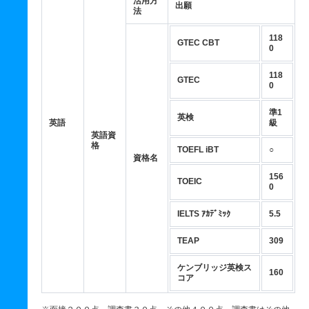
活用方
出願
法
118
GTEC CBT
0
118
GTEC
0
準1
英検
英語
級
英語資
格
TOEFL iBT
○
資格名
156
TOEIC
0
IELTS ｱｶﾃﾞﾐｯｸ
5.5
TEAP
309
ケンブリッジ英検ス
160
コア