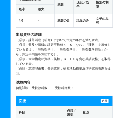
現役／既
性別の制
単願
卒
限
最小
最大
女子のみ
4.0
-
単願のみ
現役のみ
可
出願資格の詳細
（必須）課外活動（研究）において指定の条件を満たす者。
（必須）数及び情報の評定平均値４．０（なお，「理数」を履修し
ている者は，「理数数学Ⅰ」「理数数学Ⅱ」「理数数学特論」か
ら，評定平均値を算出する）。
（必須）大学指定の資格（英検，ＧＴＥＣを含む英語資格）を取得
している者。
（必須）志望理由書，発表媒体，研究活動概要及び研究発表趣旨提
出。
試験内容
個別試験 受験教科数：- 受験科目数：-
面接
必須
必須／
科目
配点
選択