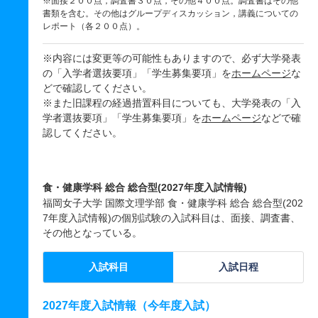
※面接２００点，調査書３０点，その他４００点。調査書はその他
書類を含む。その他はグループディスカッション，講義についての
レポート（各２００点）。
※内容には変更等の可能性もありますので、必ず大学発表
の「入学者選抜要項」「学生募集要項」を
ホームページ
な
どで確認してください。
※また旧課程の経過措置科目についても、大学発表の「入
学者選抜要項」「学生募集要項」を
ホームページ
などで確
認してください。
食・健康学科 総合 総合型(2027年度入試情報)
福岡女子大学 国際文理学部 食・健康学科 総合 総合型(202
7年度入試情報)の個別試験の入試科目は、面接、調査書、
その他となっている。
入試科目
入試日程
2027年度入試情報（今年度入試）