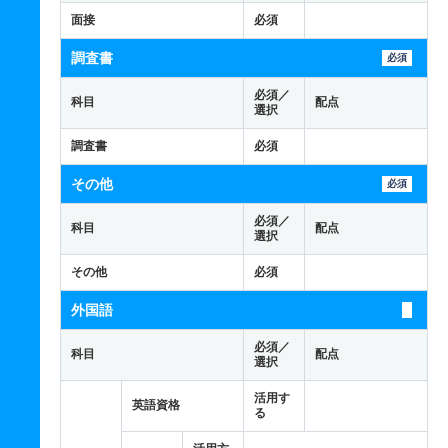
面接
必須
調査書
必須
必須／
科目
配点
選択
調査書
必須
その他
必須
必須／
科目
配点
選択
その他
必須
外国語
必須／
科目
配点
選択
活用す
英語資格
る