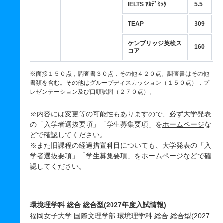
IELTS ｱｶﾃﾞﾐｯｸ
5.5
TEAP
309
ケンブリッジ英検ス
160
コア
※面接１５０点，調査書３０点，その他４２０点。調査書はその他
書類を含む。その他はグループディスカッション（１５０点），プ
レゼンテーション及び口頭試問（２７０点）。
※内容には変更等の可能性もありますので、必ず大学発表
の「入学者選抜要項」「学生募集要項」を
ホームページ
な
どで確認してください。
※また旧課程の経過措置科目についても、大学発表の「入
学者選抜要項」「学生募集要項」を
ホームページ
などで確
認してください。
環境理学科 総合 総合型(2027年度入試情報)
福岡女子大学 国際文理学部 環境理学科 総合 総合型(2027