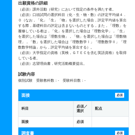
出願資格の詳細
（必須）課外活動（研究）において指定の条件を満たす者。
（必須）口頭試問の選択科目（化・生・物・数）の評定平均値４．
０（なお，「化」「生」「物」を選択した場合，評定平均値を算出
する際，基礎科目の評定は含まないものとする，また，「理数」を
履修している者は，「化」を選択した場合は「理数化学」，「生」
を選択した場合は「理数生物」，「物」を選択した場合は「理数物
理」，「数」を選択した場合は「理数数学Ⅰ」「理数数学Ⅱ」「理
数数学特論」から，評定平均値を算出する）。
（必須）大学指定の資格（英検，ＧＴＥＣを含む英語資格）を取得
している者。
（必須）志望理由書，研究活動概要提出。
試験内容
個別試験 受験教科数：- 受験科目数：-
面接
必須
必須／
科目
配点
選択
面接
必須
調査書
必須