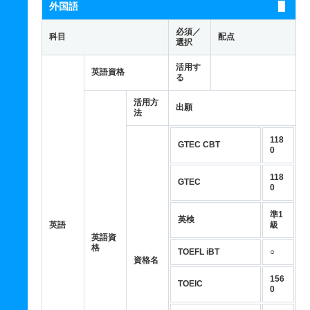
外国語
必須／
科目
配点
選択
活用す
英語資格
る
活用方
出願
法
118
GTEC CBT
0
118
GTEC
0
準1
英検
英語
級
英語資
格
TOEFL iBT
○
資格名
156
TOEIC
0