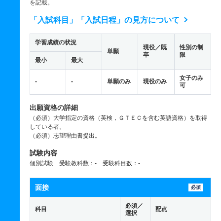
を記載。
「入試科目」「入試日程」の見方について
学習成績の状況
現役／既
性別の制
単願
卒
限
最小
最大
女子のみ
-
-
単願のみ
現役のみ
可
出願資格の詳細
（必須）大学指定の資格（英検，ＧＴＥＣを含む英語資格）を取得
している者。
（必須）志望理由書提出。
試験内容
個別試験 受験教科数：- 受験科目数：-
面接
必須
必須／
科目
配点
選択