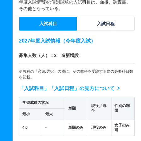
年度入試情報)の個別試験の入試科目は、面接、調査書、
その他となっている。
入試科目
入試日程
2027年度入試情報（今年度入試）
募集人数（人）：2 ※新増設
※教科の「必須/選択」の横に、その教科を受験する際の必要科目数
を記載。
「入試科目」「入試日程」の見方について
学習成績の状況
現役／既
性別の制
単願
卒
限
最小
最大
女子のみ
4.0
-
単願のみ
現役のみ
可