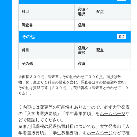
必須／
科目
配点
選択
調査書
必須
その他
必須
必須／
科目
配点
選択
その他
必須
※面接３００点，調査書，その他合わせて３００点。面接は数，
物，化，生より１科目の要素を含む。調査書はその他書類を含む。
その他は質疑応答（２００点），英語資格（調査書と合わせて１０
０点）。
※内容には変更等の可能性もありますので、必ず大学発表
の「入学者選抜要項」「学生募集要項」を
ホームページ
な
どで確認してください。
※また旧課程の経過措置科目についても、大学発表の「入
学者選抜要項」「学生募集要項」を
ホームページ
などで確