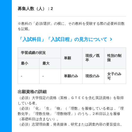
募集人数（人）：2
※教科の「必須/選択」の横に、その教科を受験する際の必要科目数
を記載。
「入試科目」「入試日程」の見方について
学習成績の状況
現役／既
性別の制
単願
卒
限
最小
最大
女子のみ
-
-
単願のみ
現役のみ
可
出願資格の詳細
（必須）大学指定の資格（英検，ＧＴＥＣを含む英語資格）を取得
している者。
（必須）「化」「生」「物」（「理数」を履修している者は，「理
数化学」「理数生物」「理数物理」）のうち，２科目以上を履修
（基礎科目は含まない）。
（必須）志望理由書，発表媒体，研究または調査内容の要旨提出。