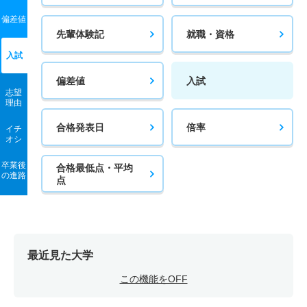
偏差値
先輩体験記
就職・資格
入試
偏差値
入試
志望
理由
合格発表日
倍率
イチ
オシ
卒業後
合格最低点・平均
の進路
点
最近見た大学
この機能をOFF