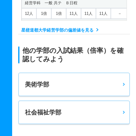
経営学科 一般 共テ Ｂ日程
12人
1倍
1倍
11人
11人
11人
－
経営学科 一般 ニ Ｃ日程
星槎道都大学経営学部の偏差値を見る
12人
1倍
1倍
11人
11人
11人
－
経営学科 一般 ニ Ｄ日程
他の学部の入試結果（倍率）を確
12人
1倍
1倍
11人
11人
11人
－
認してみよう
経営学科 推薦 一般推薦Ａ日程
22人
－
－
非公表
非公表
非公表
－
美術学部
経営学科 推薦 一般推薦Ｂ日程
22人
－
－
非公表
非公表
非公表
－
社会福祉学部