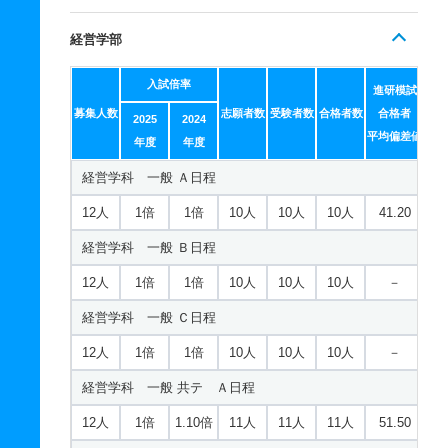
経営学部
入試倍率
進研模試
募集人数
志願者数
受験者数
合格者数
合格者
2025
2024
平均偏差値
年度
年度
経営学科 一般 Ａ日程
12人
1倍
1倍
10人
10人
10人
41.20
経営学科 一般 Ｂ日程
12人
1倍
1倍
10人
10人
10人
－
経営学科 一般 Ｃ日程
12人
1倍
1倍
10人
10人
10人
－
経営学科 一般 共テ Ａ日程
12人
1倍
1.10倍
11人
11人
11人
51.50