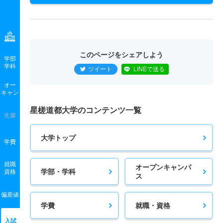
このページをシェアしよう
学部
学科
ツイート
LINEで送る
オー
キャン
星槎道都大学のコンテンツ一覧
先輩
大学トップ
学費
就職
オープンキャンパ
学部・学科
資格
ス
偏差値
学費
就職・資格
入試