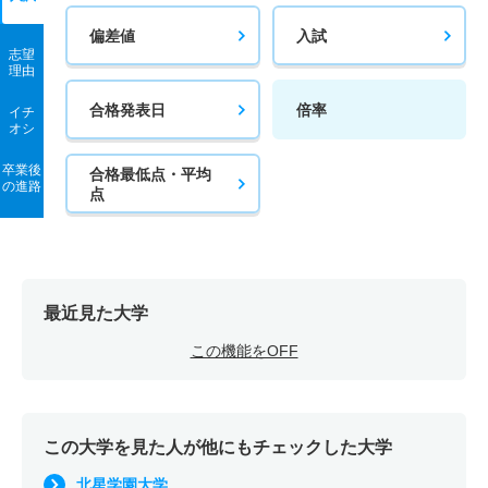
偏差値
入試
志望
理由
合格発表日
倍率
イチ
オシ
卒業後
合格最低点・平均
の進路
点
最近見た大学
この機能をOFF
この大学を見た人が他にもチェックした大学
北星学園大学