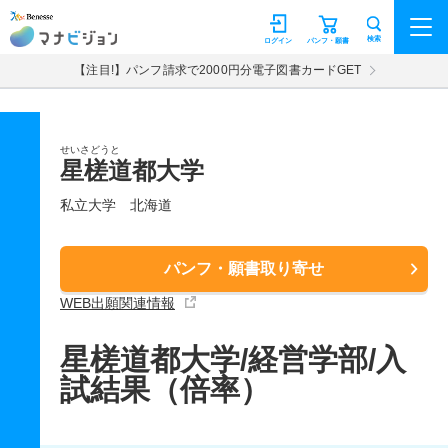
マナビジョン
検索
ログイン
パンフ・願書
【注目!】パンフ請求で2000円分電子図書カードGET
せいさどうと
星槎道都大学
私立大学
北海道
パンフ・願書取り寄せ
WEB出願関連情報
星槎道都大学/経営学部/入
試結果（倍率）