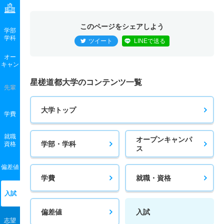
このページをシェアしよう
学部
学科
ツイート
LINEで送る
オー
キャン
星槎道都大学のコンテンツ一覧
先輩
大学トップ
学費
就職
オープンキャンパ
学部・学科
資格
ス
偏差値
学費
就職・資格
入試
偏差値
入試
志望