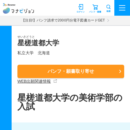
マナビジョン
検索
ログイン
パンフ・願書
【注目!】パンフ請求で2000円分電子図書カードGET
せいさどうと
星槎道都大学
私立大学
北海道
パンフ・願書取り寄せ
WEB出願関連情報
星槎道都大学の美術学部の
入試