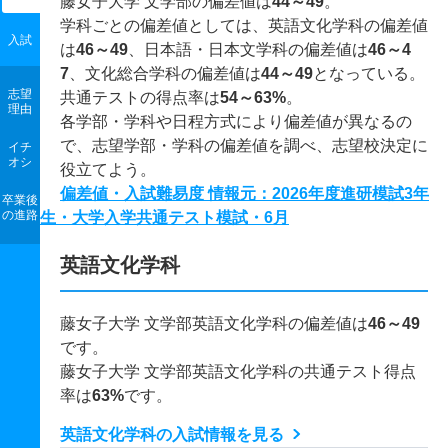
藤女子大学 文学部の偏差値は
44～49
。
学科ごとの偏差値としては、英語文化学科の偏差値
入試
は
46～49
、日本語・日本文学科の偏差値は
46～4
7
、文化総合学科の偏差値は
44～49
となっている。
志望
共通テストの得点率は
54～63%
。
理由
各学部・学科や日程方式により偏差値が異なるの
で、志望学部・学科の偏差値を調べ、志望校決定に
イチ
オシ
役立てよう。
偏差値・入試難易度 情報元：2026年度進研模試3年
卒業後
の進路
生・大学入学共通テスト模試・6月
英語文化学科
藤女子大学 文学部英語文化学科の偏差値は
46～49
です。
藤女子大学 文学部英語文化学科の共通テスト得点
率は
63%
です。
英語文化学科の入試情報を見る