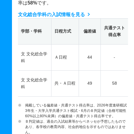
率は
58%
です。
文化総合学科の入試情報を見る
共通テスト
学部・学科
日程方式
偏差値
得点率
文 文化総合学
Ａ日程
44
-
科
文 文化総合学
共・Ａ日程
49
58
科
※ 掲載している偏差値・共通テスト得点率は、2026年度進研模試
3年生・大学入学共通テスト模試・6月のＢ判定値（合格可能性
60%以上80%未満）の偏差値・共通テスト得点率です。
※ Ｂ判定値は、過去の入試結果等からベネッセが予想したもので
あり、各学校の教育内容、社会的地位を示すものではありませ
ん。