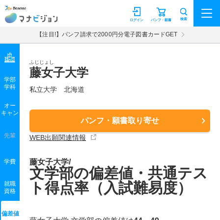
マナビジョン
検索
ログイン
パンフ・願書
【注目!】パンフ請求で2000円分電子図書カードGET
ふじじょし
藤女子大学
学部
学科
私立大学
北海道
オー
キャン
パンフ・願書取り寄せ
先輩
WEB出願関連情報
藤女子大学/
学費
文学部の偏差値・共通テス
ト得点率（入試難易度）
就職
資格
偏差値