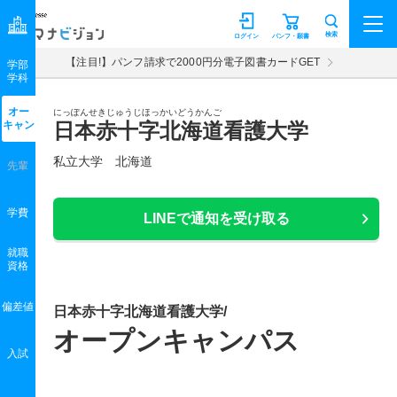
マナビジョン
検索
ログイン
パンフ・願書
【注目!】パンフ請求で2000円分電子図書カードGET
学部
学科
オー
にっぽんせきじゅうじほっかいどうかんご
キャン
日本赤十字北海道看護大学
私立大学 北海道
先輩
学費
LINEで通知を受け取る
就職
資格
偏差値
日本赤十字北海道看護大学/
オープンキャンパス
入試