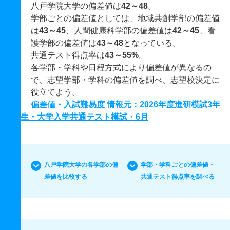
八戸学院大学の偏差値は
42～48
。
学部ごとの偏差値としては、地域共創学部の偏差値
は
43～45
、人間健康科学部の偏差値は
42～45
、看
護学部の偏差値は
43～48
となっている。
共通テスト得点率は
43～55%
。
各学部・学科や日程方式により偏差値が異なるの
で、志望学部・学科の偏差値を調べ、志望校決定に
役立てよう。
偏差値・入試難易度 情報元：2026年度進研模試3年
生・大学入学共通テスト模試・6月
八戸学院大学の各学部の偏
学部・学科ごとの偏差値・
差値を比較する
共通テスト得点率を調べる