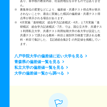
あり、各学校の教育内容、社会的地位を示すものではありませ
ん。
※ 募集単位の変更などにより、偏差値・共通テスト得点率が表示
されないことや、過去に実施した模試の偏差値・共通テスト得
点率が表示される場合があります。
※ 4月実施「進研模試 総合学力記述模試・4月」と7月実施「進
研模試 総合学力記述模試・7月」では、国公立大学、共通テス
ト利用私立大学、共通テスト利用短期大学の各大学が設定した
共通テストで課される教科・科目と個別学力検査で課される教
科・科目で集計した、【記述総合集計】の判定値を掲載してい
ます。
八戸学院大学の偏差値に近い大学を見る
青森県の偏差値一覧を見る
私立大学の偏差値一覧を見る
大学の偏差値一覧から調べる