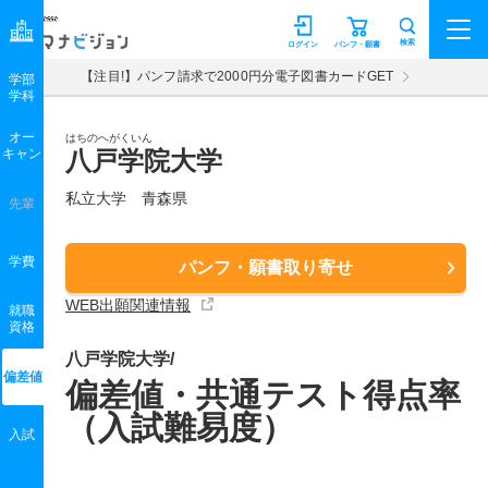
マナビジョン
検索
ログイン
パンフ・願書
【注目!】パンフ請求で2000円分電子図書カードGET
学部
学科
オー
はちのへがくいん
キャン
八戸学院大学
私立大学 青森県
先輩
学費
パンフ・願書取り寄せ
WEB出願関連情報
就職
資格
八戸学院大学/
偏差値
偏差値・共通テスト得点率
（入試難易度）
入試