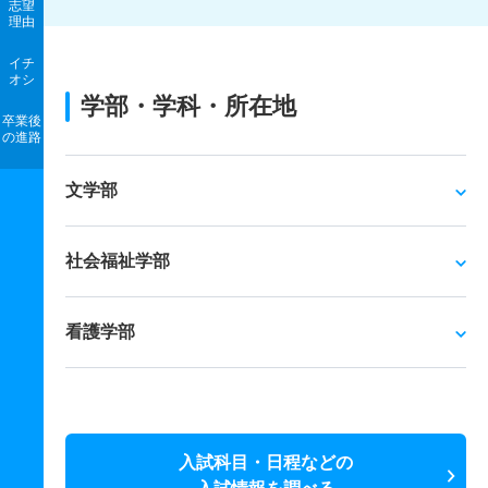
志望
理由
イチ
オシ
学部・学科・所在地
卒業後
の進路
文学部
社会福祉学部
看護学部
入試科目・日程などの