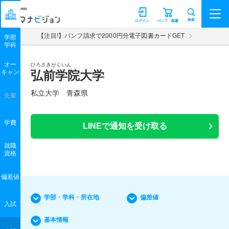
マナビジョン
検索
ログイン
パンフ・願書
【注目!】パンフ請求で2000円分電子図書カードGET
学部
学科
オー
ひろさきがくいん
キャン
弘前学院大学
私立大学 青森県
先輩
学費
LINEで通知を受け取る
就職
資格
偏差値
学部・学科・所在地
偏差値
入試
基本情報