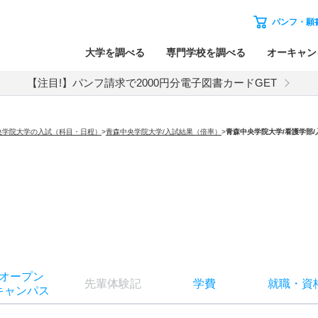
パンフ・願
大学を調べる
専門学校を調べる
オーキャン
【注目!】パンフ請求で2000円分電子図書カードGET
央学院大学の入試（科目・日程）
>
青森中央学院大学/入試結果（倍率）
>
青森中央学院大学
/看護学部
オー
プン
先輩
体験記
学費
就職
・
資
キャン
パス