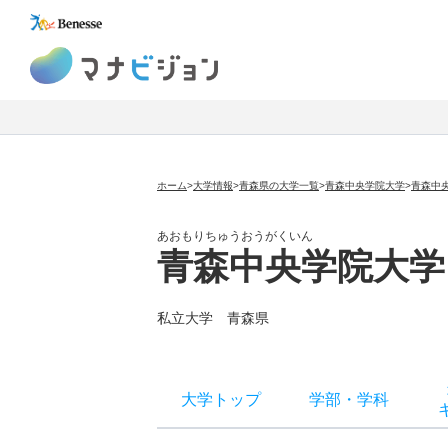
マナビジョン
ホーム
>
大学情報
>
青森県の大学一覧
>
青森中央学院大学
>
青森中
あおもりちゅうおうがくいん
青森中央学院大学
私立大学
青森県
大学トップ
学部
・
学科