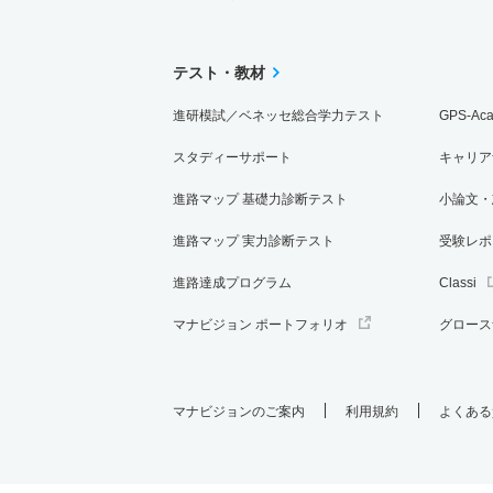
テスト・教材
進研模試／ベネッセ総合学力テスト
GPS-Ac
スタディーサポート
キャリア
進路マップ 基礎力診断テスト
小論文・
進路マップ 実力診断テスト
受験レポ
進路達成プログラム
Classi
マナビジョン ポートフォリオ
グロース
マナビジョンのご案内
利用規約
よくある