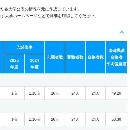
した各大学公表の情報を元に作成しています。
必ず大学ホームページなどで詳細を確認してください。
入試倍率
進研模試
志願者数
受験者数
合格者数
合格者
2025
2024
平均偏差値
年度
年度
1倍
1.10倍
26人
24人
24人
49.20
1倍
1.10倍
26人
24人
24人
50.30