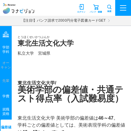
マナビジョン
検索
ログイン
パンフ・願書
【注目!】パンフ請求で2000円分電子図書カードGET
とうほくせいかつぶんか
東北生活文化大学
学部
学科
私立大学
宮城県
オー
キャン
先輩
東北生活文化大学/
美術学部の偏差値・共通テ
スト得点率（入試難易度）
学費
就職
資格
東北生活文化大学 美術学部の偏差値は
46～47
。
学科ごとの偏差値としては、美術表現学科の偏差値
偏差値