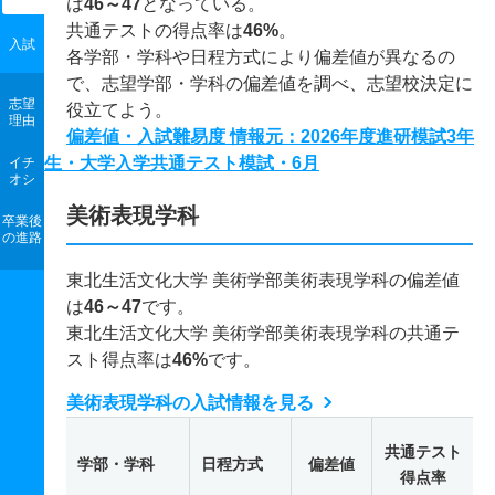
は
46～47
となっている。
共通テストの得点率は
46%
。
入試
各学部・学科や日程方式により偏差値が異なるの
で、志望学部・学科の偏差値を調べ、志望校決定に
志望
役立てよう。
理由
偏差値・入試難易度 情報元：2026年度進研模試3年
生・大学入学共通テスト模試・6月
イチ
オシ
美術表現学科
卒業後
の進路
東北生活文化大学 美術学部美術表現学科の偏差値
は
46～47
です。
東北生活文化大学 美術学部美術表現学科の共通テ
スト得点率は
46%
です。
美術表現学科の入試情報を見る
共通テスト
学部・学科
日程方式
偏差値
得点率