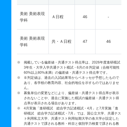
美術 美術表現
Ａ日程
46
-
学科
美術 美術表現
共・Ａ日程
47
46
学科
※ 掲載している偏差値・共通テスト得点率は、2026年度進研模試
3年生・大学入学共通テスト模試・6月のＢ判定値（合格可能性
60%以上80%未満）の偏差値・共通テスト得点率です。
※ Ｂ判定値は、過去の入試結果等からベネッセが予想したもので
あり、各学校の教育内容、社会的地位を示すものではありませ
ん。
※ 募集単位の変更などにより、偏差値・共通テスト得点率が表示
されないことや、過去に実施した模試の偏差値・共通テスト得
点率が表示される場合があります。
※ 4月実施「進研模試 総合学力記述模試・4月」と7月実施「進
研模試 総合学力記述模試・7月」では、国公立大学、共通テス
ト利用私立大学、共通テスト利用短期大学の各大学が設定した
共通テストで課される教科・科目と個別学力検査で課される教