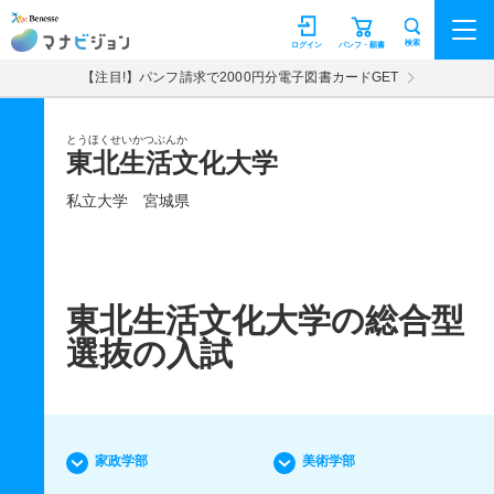
マナビジョン
検索
ログイン
パンフ・願書
【注目!】パンフ請求で2000円分電子図書カードGET
とうほくせいかつぶんか
東北生活文化大学
私立大学
宮城県
東北生活文化大学の総合型
選抜の入試
家政学部
美術学部