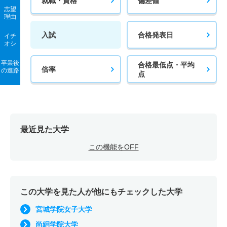
就職・資格
偏差値
志望
理由
入試
合格発表日
イチ
オシ
卒業後
合格最低点・平均
倍率
の進路
点
最近見た大学
この機能をOFF
この大学を見た人が他にもチェックした大学
宮城学院女子大学
尚絅学院大学