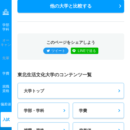
他の大学と比較する
学部
学科
オー
このページをシェアしよう
キャン
ツイート
LINEで送る
先輩
学費
東北生活文化大学のコンテンツ一覧
就職
大学トップ
資格
偏差値
学部・学科
学費
入試